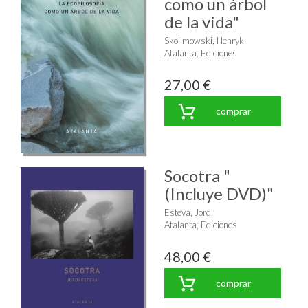
como un árbol
de la vida"
Skolimowski, Henryk
Atalanta, Ediciones
27,00 €
comprar
Socotra "
(Incluye DVD)"
Esteva, Jordi
Atalanta, Ediciones
48,00 €
comprar