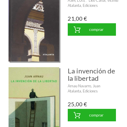
ASIN, LUIS
;
Lleó Cañal, Vicente
Atalanta, Ediciones
21,00 €
comprar
La invención de
la libertad
Arnau Navarro, Juan
Atalanta, Ediciones
25,00 €
comprar