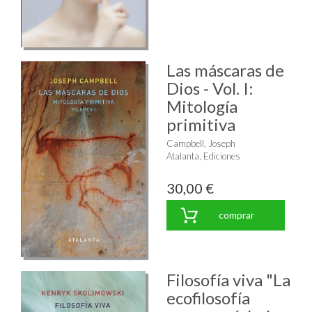
Las máscaras de
Dios - Vol. I:
Mitología
primitiva
Campbell, Joseph
Atalanta, Ediciones
30,00 €
comprar
Filosofía viva "La
ecofilosofía