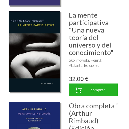
La mente
participativa
"Una nueva
teoría del
universo y del
conocimiento"
Skolimowski, Henryk
Atalanta, Ediciones
32,00 €
comprar
Obra completa "
(Arthur
Rimbaud)
(Edición