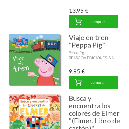
13,95 €
comprar
Viaje en tren
"Peppa Pig"
Peppa Pig
BEASCOA EDICIONES, S.A.
9,95 €
comprar
Busca y
encuentra los
colores de Elmer
"(Elmer. Libro de
cartón)"