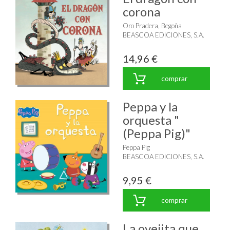
corona
Oro Pradera, Begoña
BEASCOA EDICIONES, S.A.
14,96 €
comprar
Peppa y la
orquesta "
(Peppa Pig)"
Peppa Pig
BEASCOA EDICIONES, S.A.
9,95 €
comprar
La ovejita que