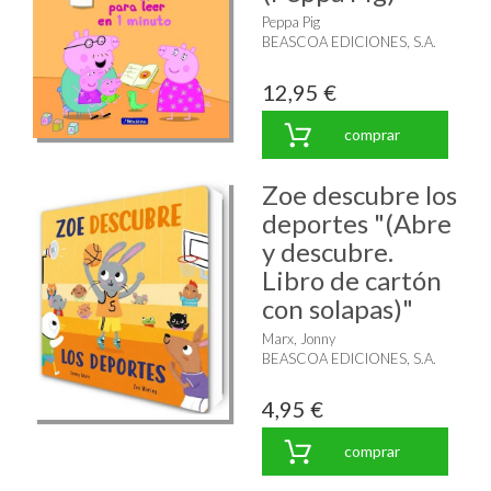
Peppa Pig
BEASCOA EDICIONES, S.A.
12,95 €
comprar
Zoe descubre los
deportes "(Abre
y descubre.
Libro de cartón
con solapas)"
Marx, Jonny
BEASCOA EDICIONES, S.A.
4,95 €
comprar