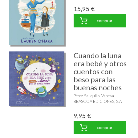
15,95 €
comprar
Cuando la luna
era bebé y otros
cuentos con
beso para las
buenas noches
Pérez-Sauquillo, Vanesa
BEASCOA EDICIONES, S.A.
9,95 €
comprar