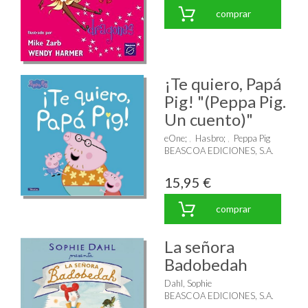
comprar
¡Te quiero, Papá
Pig! "(Peppa Pig.
Un cuento)"
eOne
;
Hasbro
;
Peppa Pig
BEASCOA EDICIONES, S.A.
15,95 €
comprar
La señora
Badobedah
Dahl, Sophie
BEASCOA EDICIONES, S.A.