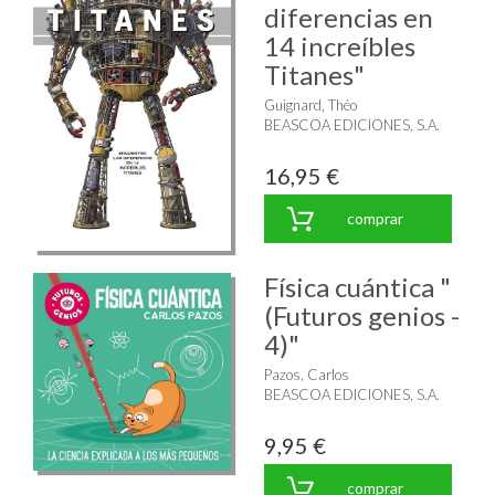
diferencias en
14 increíbles
Titanes"
Guignard, Théo
BEASCOA EDICIONES, S.A.
16,95 €
comprar
Física cuántica "
(Futuros genios -
4)"
Pazos, Carlos
BEASCOA EDICIONES, S.A.
9,95 €
comprar