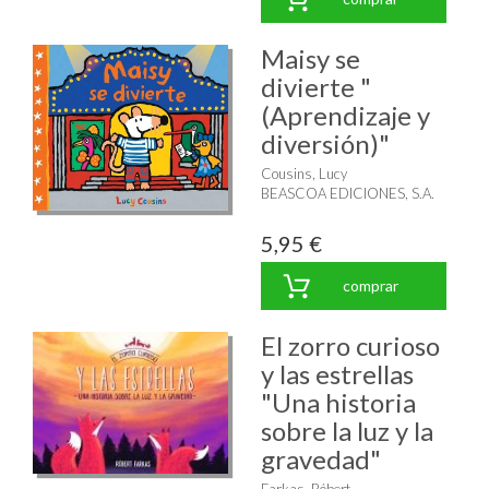
Maisy se
divierte "
(Aprendizaje y
diversión)"
Cousins, Lucy
BEASCOA EDICIONES, S.A.
5,95 €
comprar
El zorro curioso
y las estrellas
"Una historia
sobre la luz y la
gravedad"
Farkas, Róbert