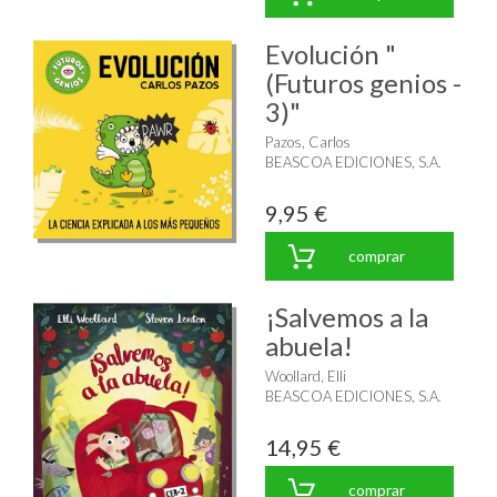
Evolución "
(Futuros genios -
3)"
Pazos, Carlos
BEASCOA EDICIONES, S.A.
9,95 €
comprar
¡Salvemos a la
abuela!
Woollard, Elli
BEASCOA EDICIONES, S.A.
14,95 €
comprar