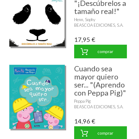
"¡Descúbrelos a
tamaño real!"
Henn, Sophy
BEASCOA EDICIONES, S.A.
17,95 €
comprar
Cuando sea
mayor quiero
ser... "(Aprendo
con Peppa Pig)"
Peppa Pig
BEASCOA EDICIONES, S.A.
14,96 €
comprar