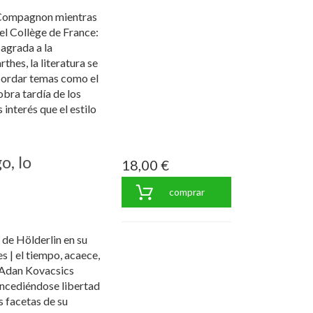
 Compagnon mientras
el Collège de France:
agrada a la
hes, la literatura se
bordar temas como el
obra tardía de los
interés que el estilo
o, lo
18,00 €
comprar
de Hölderlin en su
| el tiempo, acaece,
, Adan Kovacsics
ncediéndose libertad
s facetas de su