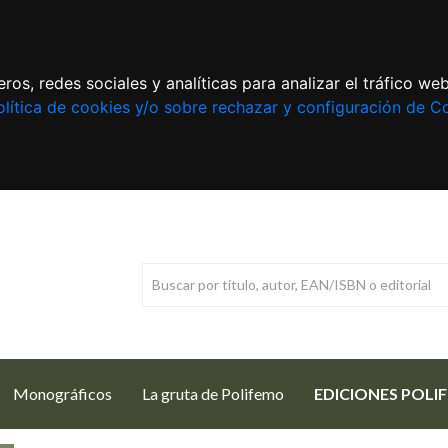
ros, redes sociales y analíticas para analizar el tráfico w
lítica de cookies y/o sobre rechazar y configuración de C
Monográficos
La gruta de Polifemo
EDICIONES POLI