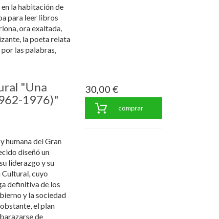
en la habitación de
a para leer libros
lona, ora exaltada,
zante, la poeta relata
 por las palabras,
ural "Una
30,00 €
1962-1976)"
comprar
 y humana del Gran
ecido diseñó un
su liderazgo y su
 Cultural, cuyo
a definitiva de los
obierno y la sociedad
obstante, el plan
mbarazarse de