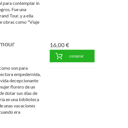
al para contemplar in
ogros. Fue una
and Tour, y a ella
te obras como "Viaje
amour
16,00 €
comprar
 como son para
 lectora empedernida,
a vida decepcionante
ujer florero de un
de dotar sus días de
ria en una biblioteca
 de unas vacaciones
cuando era