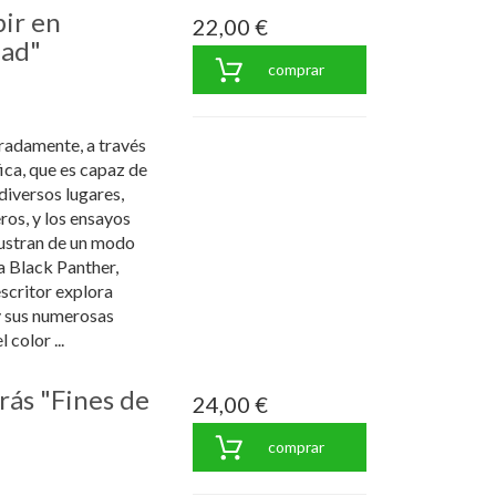
bir en
22,00 €
dad"
comprar
radamente, a través
fica, que es capaz de
diversos lugares,
eros, y los ensayos
lustran de un modo
 Black Panther,
scritor explora
y sus numerosas
 color ...
rás "Fines de
24,00 €
comprar