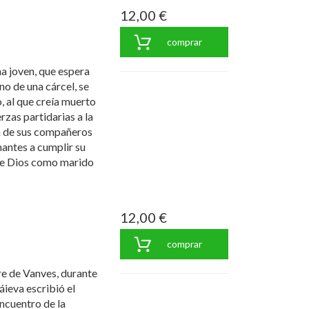
12,00 €
comprar
na joven, que espera
no de una cárcel, se
 al que creía muerto
rzas partidarias a la
n de sus compañeros
mantes a cumplir su
te Dios como marido
12,00 €
comprar
e de Vanves, durante
áieva escribió el
encuentro de la