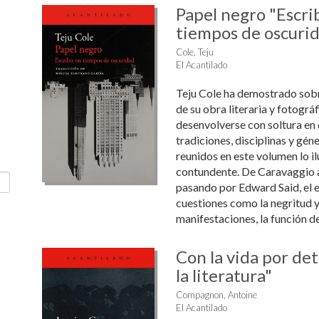
Papel negro "Escri
tiempos de oscuri
Cole, Teju
El Acantilado
Teju Cole ha demostrado sob
de su obra literaria y fotográ
desenvolverse con soltura en 
tradiciones, disciplinas y gén
reunidos en este volumen lo i
contundente. De Caravaggio a
pasando por Edward Said, el e
cuestiones como la negritud 
manifestaciones, la función del
Con la vida por det
la literatura"
Compagnon, Antoine
El Acantilado