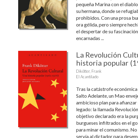
pequeña Marina con el diablo 
su hermana, donde se refugiab
prohibidos. Con una prosa bur
ora gélida, pero siempre hechi
el despertar de su fascinación
encarnadas ...
La Revolución Cult
historia popular (
Dikötter, Frank
El Acantilado
Tras la catástrofe económica
Salto Adelante, un Mao envej
ambicioso plan para afianzar 
legado: la llamada Revolución
objetivo declarado era la purg
burgueses infiltrados en el g
para minar el comunismo. No 
servía al dictador para dese