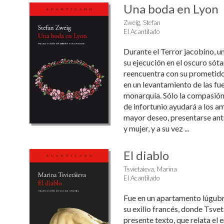
Una boda en Lyon
Zweig, Stefan
El Acantilado
Durante el Terror jacobino, u
su ejecución en el oscuro sóta
reencuentra con su prometido,
en un levantamiento de las fue
monarquía. Sólo la compasió
de infortunio ayudará a los a
mayor deseo, presentarse an
y mujer, y a su vez ...
El diablo
Tsvietaieva, Marina
El Acantilado
Fue en un apartamento lúgubr
su exilio francés, donde Tsvet
presente texto, que relata el 