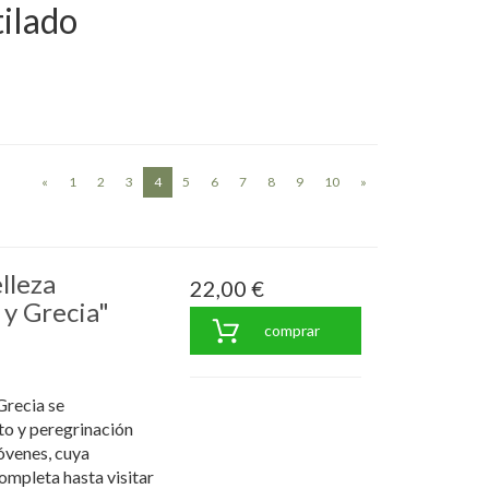
tilado
(current)
«
1
2
3
4
5
6
7
8
9
10
»
lleza
22,00 €
 y Grecia"
comprar
 Grecia se
lto y peregrinación
jóvenes, cuya
ompleta hasta visitar