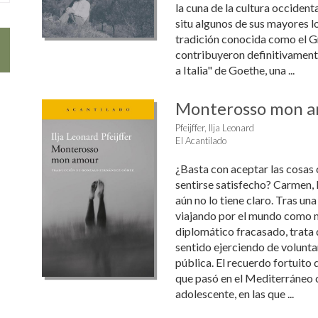
la cuna de la cultura occident
situ algunos de sus mayores l
tradición conocida como el Gr
contribuyeron definitivamen
a Italia" de Goethe, una ...
Monterosso mon 
Pfeijffer, Ilja Leonard
El Acantilado
¿Basta con aceptar las cosas
sentirse satisfecho? Carmen,
aún no lo tiene claro. Tras un
viajando por el mundo como m
diplomático fracasado, trata 
sentido ejerciendo de volunta
pública. El recuerdo fortuito
que pasó en el Mediterráneo 
adolescente, en las que ...