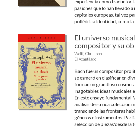
experiencia como traductor, le
pasiones que lo han llevado a 
capitales europeas, tal vez pa
poliédrica identidad, como la d
El universo musical
compositor y su ob
Wolff, Christoph
El Acantilado
Bach fue un compositor prolíf
se esmeró en clasificar en div
forman un grandioso cosmos e
inagotables ideas musicales e
En este ensayo fundamental, 
análisis de su rica colección m
transciende las fronteras hab
géneros e instrumentos. Part
selección de piezas'desde la t