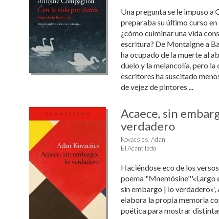
Una pregunta se le impuso a
preparaba su último curso en 
¿cómo culminar una vida cons
escritura? De Montaigne a Bart
ha ocupado de la muerte al a
duelo y la melancolía, pero la 
escritores ha suscitado menos 
de vejez de pintores ...
Acaece, sin embarg
verdadero
Kovacsics, Adan
El Acantilado
Haciéndose eco de los versos 
poema "Mnemósine"'«Largo es 
sin embargo | lo verdadero»'
elabora la propia memoria co
poética para mostrar distinta