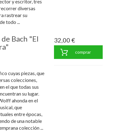
ctor y escritor, tres
recorrer diversas
ra rastrear su
e todo ...
 de Bach "El
32,00 €
ra"
comprar
ico cuyas piezas, que
ersas colecciones,
n el que todas sus
ncuentran su lugar.
Wolff ahonda en el
usical, que
ituales entre épocas,
iendo de una notable
emprana colección ...