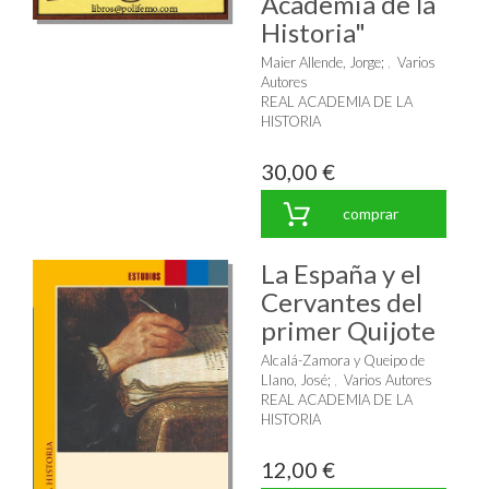
Academia de la
Historia"
Maier Allende, Jorge
;
Varios
Autores
REAL ACADEMIA DE LA
HISTORIA
30,00 €
comprar
La España y el
Cervantes del
primer Quijote
Alcalá-Zamora y Queipo de
Llano, José
;
Varios Autores
REAL ACADEMIA DE LA
HISTORIA
12,00 €