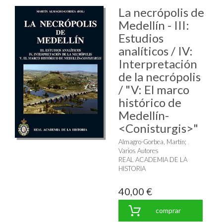
La necrópolis de
Medellín - III:
Estudios
analíticos / IV:
Interpretación
de la necrópolis
/ "V: El marco
histórico de
Medellín-
<Conisturgis>"
Almagro-Gorbea, Martín
;
Varios Autores
REAL ACADEMIA DE LA
HISTORIA
40,00 €
comprar