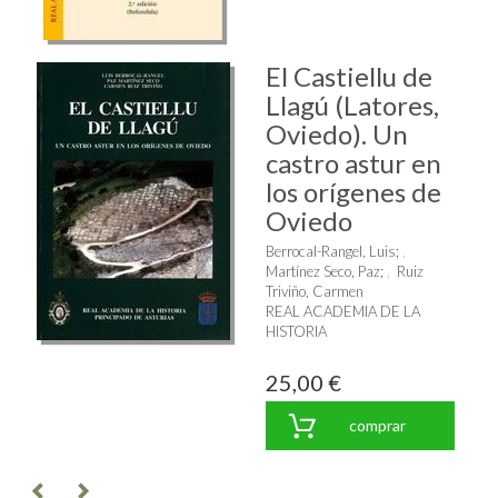
El Castiellu de
Llagú (Latores,
Oviedo). Un
castro astur en
los orígenes de
Oviedo
Berrocal-Rangel, Luis
;
Martínez Seco, Paz
;
Ruiz
Triviño, Carmen
REAL ACADEMIA DE LA
HISTORIA
25,00 €
comprar