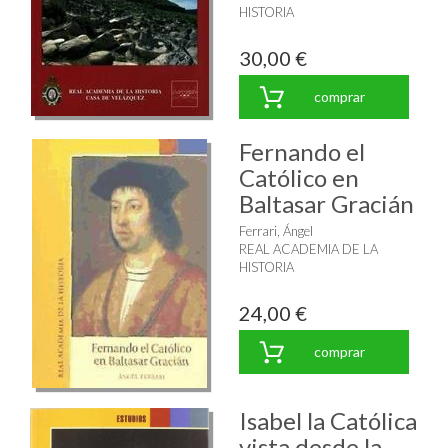
HISTORIA
30,00 €
comprar
Fernando el
Católico en
Baltasar Gracián
Ferrari, Ángel
REAL ACADEMIA DE LA
HISTORIA
24,00 €
comprar
Isabel la Católica
vista desde la