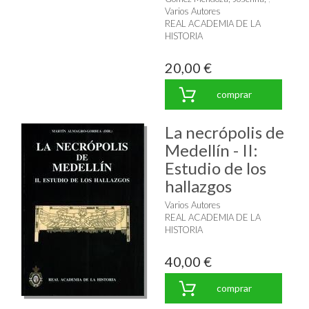
Varios Autores
REAL ACADEMIA DE LA
HISTORIA
20,00 €
comprar
La necrópolis de
Medellín - II:
Estudio de los
hallazgos
Varios Autores
REAL ACADEMIA DE LA
HISTORIA
40,00 €
comprar