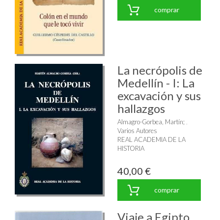
comprar
La necrópolis de
Medellín - I: La
excavación y sus
hallazgos
Almagro-Gorbea, Martín
;
Varios Autores
REAL ACADEMIA DE LA
HISTORIA
40,00 €
comprar
Viaje a Egipto,