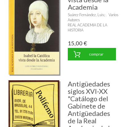
Academia
Suárez Fernández, Luis
;
Varios
Autores
REAL ACADEMIA DE LA
HISTORIA
15,00 €
comprar
Antigüedades
siglos XVI-XX
"Catálogo del
Gabinete de
Antigüedades
de la Real