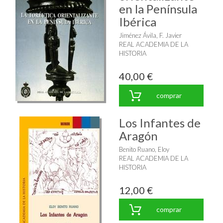
en la Península
Ibérica
Jiménez Ávila, F. Javier
REAL ACADEMIA DE LA
HISTORIA
40,00 €
comprar
Los Infantes de
Aragón
Benito Ruano, Eloy
REAL ACADEMIA DE LA
HISTORIA
12,00 €
comprar