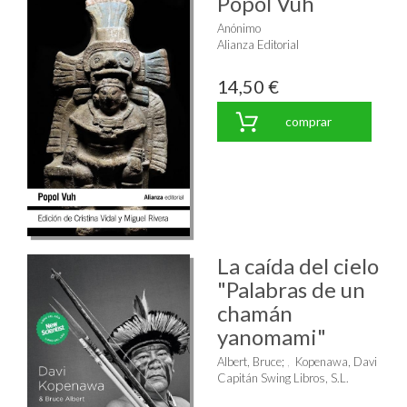
Popol Vuh
Anónimo
Alianza Editorial
14,50 €
comprar
La caída del cielo
"Palabras de un
chamán
yanomami"
Albert, Bruce
;
Kopenawa, Davi
Capitán Swing Libros, S.L.