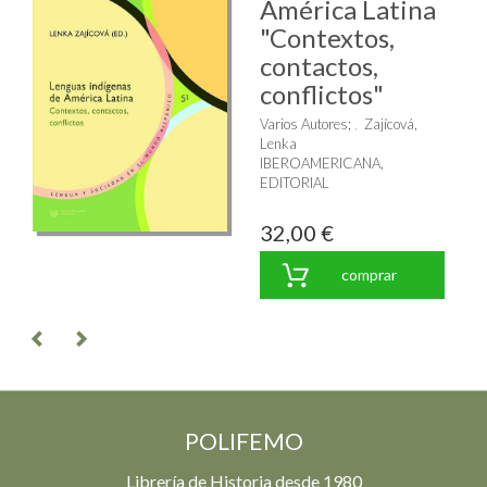
América Latina
"Contextos,
contactos,
conflictos"
Varios Autores
;
Zajícová,
Lenka
IBEROAMERICANA,
EDITORIAL
32,00 €
comprar
POLIFEMO
Librería de Historia desde 1980