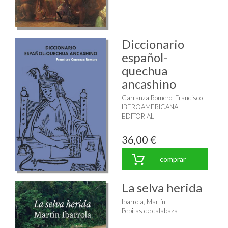
Diccionario
español-
quechua
ancashino
Carranza Romero, Francisco
IBEROAMERICANA,
EDITORIAL
36,00 €
comprar
La selva herida
Ibarrola, Martín
Pepitas de calabaza