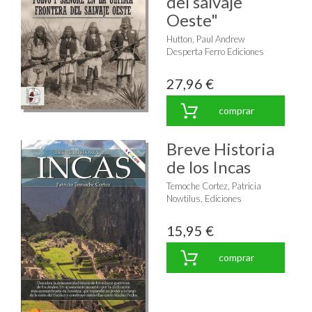
del salvaje
Oeste"
Hutton, Paul Andrew
Desperta Ferro Ediciones
27,96 €
comprar
Breve Historia
de los Incas
Temoche Cortez, Patricia
Nowtilus, Ediciones
15,95 €
comprar