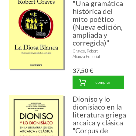
"Una gramática
histórica del
mito poético
(Nueva edición,
ampliada y
corregida)"
Graves, Robert
Alianza Editorial
37,50 €
comprar
Dioniso y lo
dionisíaco en la
literatura griega
arcaica y clásica
"Corpus de