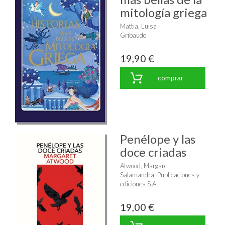
mitología griega
Mattia, Luisa
Gribaudo
19,90 €
comprar
Penélope y las
doce criadas
Atwood, Margaret
Salamandra, Publicaciones y
ediciones S.A.
19,00 €