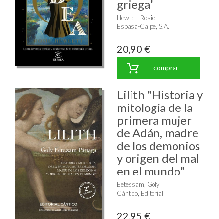
griega"
Hewlett, Rosie
Espasa-Calpe, S.A.
20,90 €
comprar
Lilith "Historia y
mitología de la
primera mujer
de Adán, madre
de los demonios
y origen del mal
en el mundo"
Eetessam, Goly
Cántico, Editorial
22,95 €