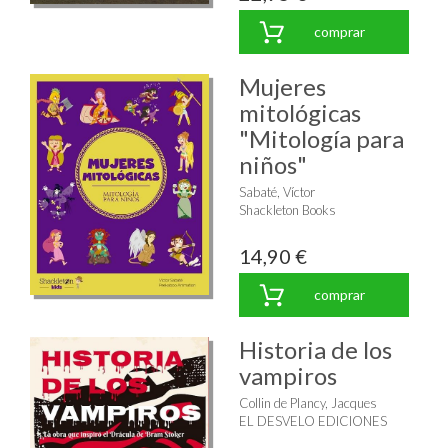
comprar
Mujeres
mitológicas
"Mitología para
niños"
Sabaté, Víctor
Shackleton Books
14,90 €
comprar
Historia de los
vampiros
Collin de Plancy, Jacques
EL DESVELO EDICIONES