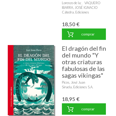
Lorenzo de la
;
VAQUERO
IBARRA, JOSÉ IGNACIO
Cátedra, Ediciones
18,50 €
comprar
El dragón del fin
del mundo "Y
otras criaturas
fabulosas de las
sagas vikingas"
Picos, José Juan
Siruela, Ediciones S.A.
18,95 €
comprar