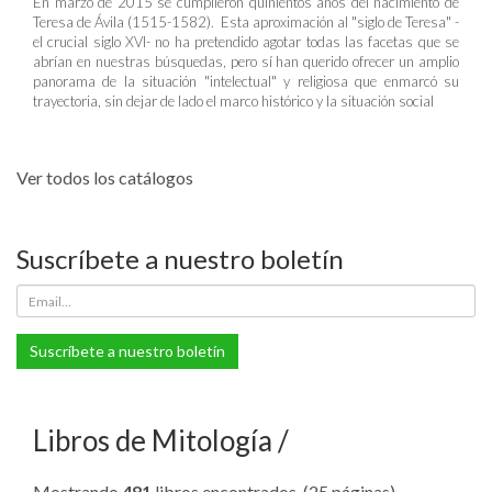
En marzo de 2015 se cumplieron quinientos años del nacimiento de
Teresa de Ávila (1515-1582). Esta aproximación al "siglo de Teresa" -
el crucial siglo XVI- no ha pretendido agotar todas las facetas que se
abrían en nuestras búsquedas, pero sí han querido ofrecer un amplio
panorama de la situación "intelectual" y religiosa que enmarcó su
trayectoria, sin dejar de lado el marco histórico y la situación social
Ver todos los catálogos
Suscríbete a nuestro boletín
Suscríbete a nuestro boletín
Libros de Mitología
Mostrando
481
libros encontrados. (25 páginas).