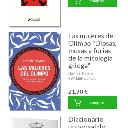
comprar
Las mujeres del
Olimpo "Diosas,
musas y furias
de la mitología
griega"
Haynes, Natalie
RBA LIBROS, S.A.
21,90 €
comprar
Diccionario
universal de