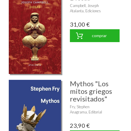
Campbell, Joseph
Atalanta, Ediciones
31,00 €
comprar
Mythos "Los
mitos griegos
revisitados"
Fry, Stephen
Anagrama, Editorial
23,90 €