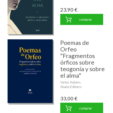
23,90 €
comprar
Poemas de
Orfeo
"Fragmentos
órficos sobre
teogonía y sobre
el alma"
Varios Autores
Abada Editores
33,00 €
comprar