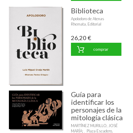
Biblioteca
Apolodoro de Atenas
Rhemata, Editorial
26,20 €
comprar
Guía para
identificar los
personajes de la
mitología clásica
MARTÍNEZ MURILLO, JOSÉ
MARÍA
;
Plaza Escudero,