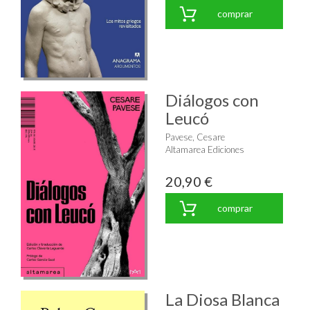
comprar
Diálogos con
Leucó
Pavese, Cesare
Altamarea Ediciones
20,90 €
comprar
La Diosa Blanca