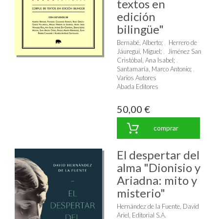
textos en
edición
bilingüe"
Bernabé, Alberto
;
Herrero de
Jáuregui, Miguel
;
Jiménez San
Cristóbal, Ana Isabel
;
Santamaría, Marco Antonio
;
Varios Autores
Abada Editores
50,00 €
comprar
El despertar del
alma "Dionisio y
Ariadna: mito y
misterio"
Hernández de la Fuente, David
Ariel, Editorial S.A.