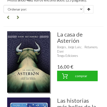
La casa de
Asterión
Borges, Jorge Luis
;
Retamero,
Dani
Tengu Ediciones
16,00 €
comprar
Las historias
más bellas de la