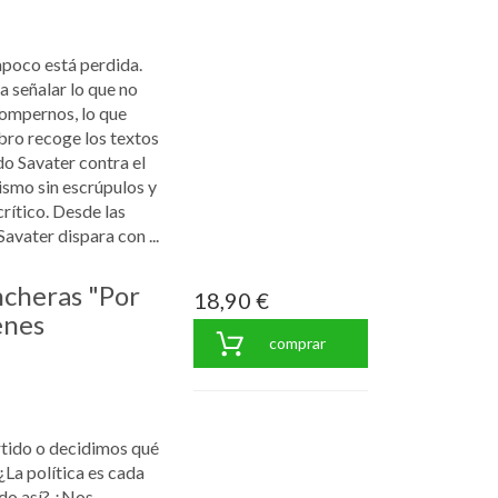
mpoco está perdida.
a señalar lo que no
rompernos, lo que
ibro recoge los textos
o Savater contra el
ismo sin escrúpulos y
rítico. Desde las
avater dispara con ...
ncheras "Por
18,90 €
enes
comprar
rtido o decidimos qué
¿La política es cada
ido así? ¿Nos