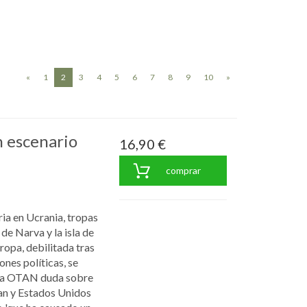
(current)
«
1
2
3
4
5
6
7
8
9
10
»
n escenario
16,90 €
comprar
ia en Ucrania, tropas
de Narva y la isla de
ropa, debilitada tras
nes políticas, se
. La OTAN duda sobre
pan y Estados Unidos