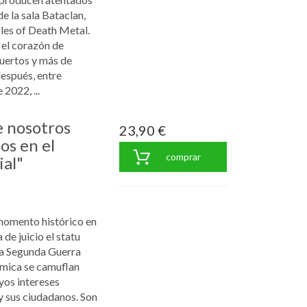
de la sala Bataclan,
les of Death Metal.
 el corazón de
muertos y más de
espués, entre
2022, ...
e nosotros
23,90 €
os en el
comprar
al"
momento histórico en
 de juicio el statu
 la Segunda Guerra
témica se camuflan
yos intereses
 y sus ciudadanos. Son