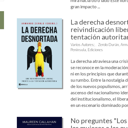
mira hacia otro lado Este libr
gran impacto ...
La derecha desnor
reivindicación liber
tentación autorita
Varios Autores
;
Zerolo Durán, Arm
Península, Ediciones
La derecha atraviesa una crisi
se reconoce en la moderación 
ni en los principios que dura
su rumbo. Entre la nostalgia 
de los nuevos populismos, arr
ascenso del nacionalismo iden
del institucionalismo, el libe
en un escenario dominado por l
No preguntes "Los
las mujeres a las q