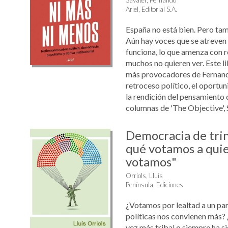
Savater, Fernando
Ariel, Editorial S.A.
España no está bien. Pero ta
Aún hay voces que se atreven 
funciona, lo que amenza con 
muchos no quieren ver. Este l
más provocadores de Fernand
retroceso político, el oportun
la rendición del pensamiento c
columnas de 'The Objective', S
Democracia de tri
qué votamos a qui
votamos"
Orriols, Lluís
Península, Ediciones
¿Votamos por lealtad a un pa
políticas nos convienen más? 
vez más tribal o siempre ha s