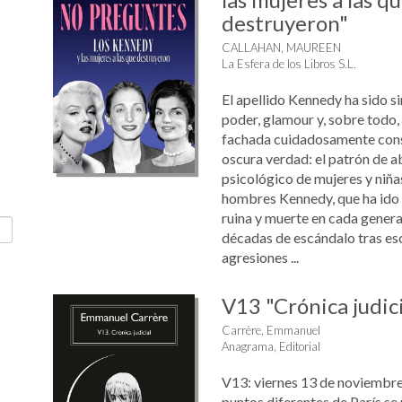
destruyeron"
CALLAHAN, MAUREEN
La Esfera de los Libros S.L.
El apellido Kennedy ha sido s
poder, glamour y, sobre todo,
fachada cuidadosamente cons
oscura verdad: el patrón de ab
psicológico de mujeres y niña
hombres Kennedy, que ha ido 
ruina y muerte en cada genera
décadas de escándalo tras es
agresiones ...
V13 "Crónica judici
Carrère, Emmanuel
Anagrama, Editorial
V13: viernes 13 de noviembre
puntos diferentes de París s