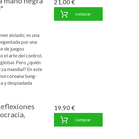
a mano negra
21,00 €
"
comprar
men aislado; es una
 regentada por una
se de juegos
 el arte del control,
 global. Pero ¿quién
rza mundial? En este
a norcoreana Sung-
ca y despiadada
eflexiones
19,90 €
ocracia,
comprar