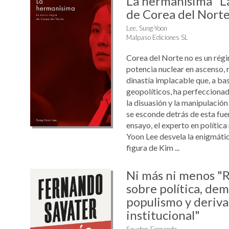
La hermanísima "L
de Corea del Norte
Lee, Sung-Yoon
Malpaso Ediciones SL
Corea del Norte no es un régi
potencia nuclear en ascenso,
dinastía implacable que, a ba
geopolíticos, ha perfeccionado
la disuasión y la manipulación
se esconde detrás de esta fue
ensayo, el experto en polític
Yoon Lee desvela la enigmáti
figura de Kim ...
Ni más ni menos "R
sobre política, dem
populismo y deriva
institucional"