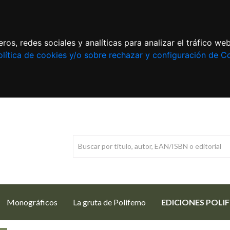
ros, redes sociales y analíticas para analizar el tráfico w
lítica de cookies y/o sobre rechazar y configuración de C
Monográficos
La gruta de Polifemo
EDICIONES POLI