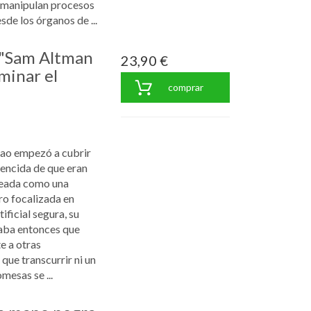
e manipulan procesos
de los órganos de ...
A "Sam Altman
23,90 €
minar el
comprar
Hao empezó a cubrir
encida de que eran
Ideada como una
ro focalizada en
tificial segura, su
aba entonces que
e a otras
que transcurrir ni un
mesas se ...