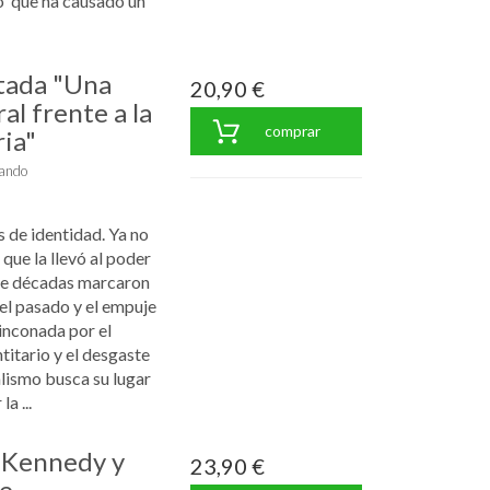
o 'que ha causado un
tada "Una
20,90 €
al frente a la
comprar
ria"
ando
s de identidad. Ya no
que la llevó al poder
nte décadas marcaron
del pasado y el empuje
inconada por el
titario y el desgaste
ralismo busca su lugar
a ...
 Kennedy y
23,90 €
ue