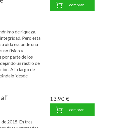
comprar
inónimo de riqueza,
 integridad. Pero esta
truida esconde una
uso físico y
s por parte de los
dejando un rastro de
ción. A lo largo de
cándalo 'desde
al"
13,90 €
comprar
 de 2015. En tres
e producen atentados