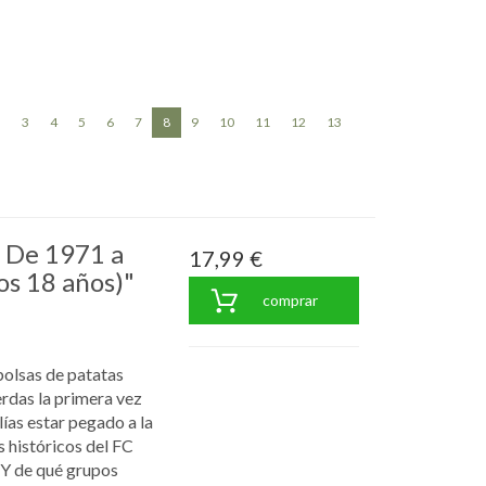
(current)
«
3
4
5
6
7
8
9
10
11
12
13
»
: De 1971 a
17,99 €
os 18 años)"
comprar
bolsas de patatas
rdas la primera vez
ías estar pegado a la
s históricos del FC
¿Y de qué grupos