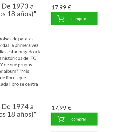
: De 1973 a
17,99 €
os 18 años)"
comprar
bolsas de patatas
rdas la primera vez
ías estar pegado a la
s históricos del FC
¿Y de qué grupos
er álbum? "Mis
 de libros que
Cada libro se centra
: De 1974 a
17,99 €
os 18 años)"
comprar