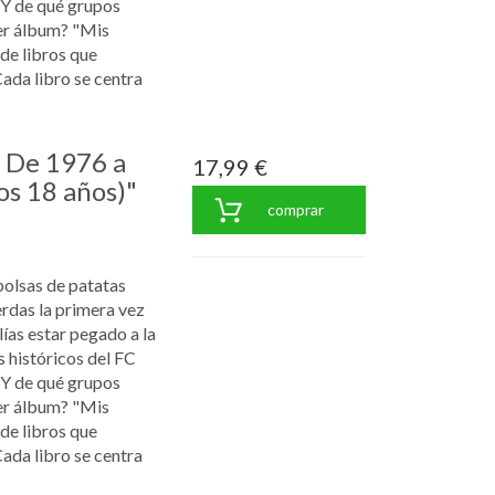
¿Y de qué grupos
er álbum? "Mis
 de libros que
Cada libro se centra
: De 1976 a
17,99 €
os 18 años)"
comprar
bolsas de patatas
rdas la primera vez
ías estar pegado a la
s históricos del FC
¿Y de qué grupos
er álbum? "Mis
 de libros que
Cada libro se centra