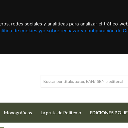
ros, redes sociales y analíticas para analizar el tráfico w
lítica de cookies y/o sobre rechazar y configuración de C
Monográficos
La gruta de Polifemo
EDICIONES POLI