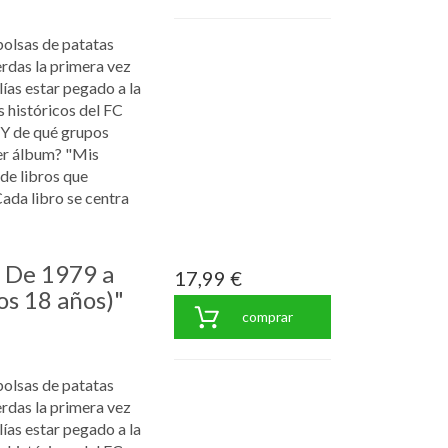
bolsas de patatas
rdas la primera vez
ías estar pegado a la
s históricos del FC
¿Y de qué grupos
er álbum? "Mis
 de libros que
Cada libro se centra
: De 1979 a
17,99 €
os 18 años)"
comprar
bolsas de patatas
rdas la primera vez
ías estar pegado a la