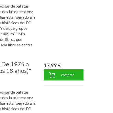
bolsas de patatas
rdas la primera vez
ías estar pegado a la
s históricos del FC
¿Y de qué grupos
er álbum? "Mis
 de libros que
Cada libro se centra
: De 1975 a
17,99 €
os 18 años)"
comprar
bolsas de patatas
rdas la primera vez
ías estar pegado a la
s históricos del FC