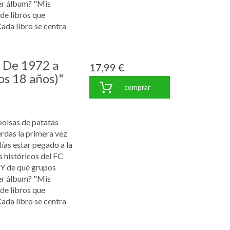
er álbum? "Mis
 de libros que
Cada libro se centra
: De 1972 a
17,99 €
os 18 años)"
comprar
bolsas de patatas
rdas la primera vez
ías estar pegado a la
s históricos del FC
¿Y de qué grupos
er álbum? "Mis
 de libros que
Cada libro se centra