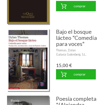
comprar
Bajo el bosque
lácteo "Comedia
para voces"
Thomas, Dylan
Galaxia Gutenberg, S.L.
15,00 €
comprar
Poesía completa
"(Alejandra