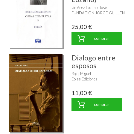
Jiménez Lozano, José
FUNDACION JORGE GUILLEN
25,00 €
comprar
Dialogo entre
esposos
Rojo, Miguel
Eolas Ediciones
11,00 €
comprar