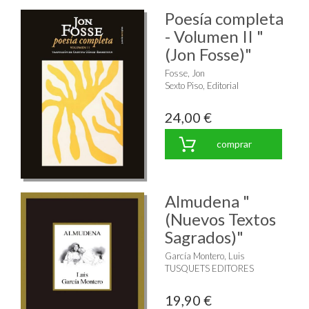
Poesía completa
- Volumen II "
(Jon Fosse)"
Fosse, Jon
Sexto Piso, Editorial
24,00 €
comprar
Almudena "
(Nuevos Textos
Sagrados)"
García Montero, Luis
TUSQUETS EDITORES
19,90 €