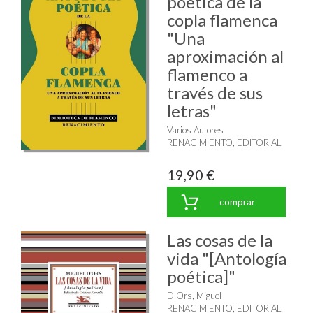
poética de la
copla flamenca
"Una
aproximación al
flamenco a
través de sus
letras"
Varios Autores
RENACIMIENTO, EDITORIAL
19,90 €
comprar
Las cosas de la
vida "[Antología
poética]"
D'Ors, Miguel
RENACIMIENTO, EDITORIAL