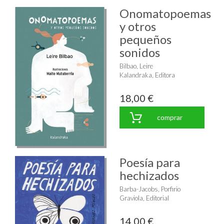
Onomatopoemas
y otros
pequeños
sonidos
Bilbao, Leire
Kalandraka, Editora
18,00 €
comprar
Poesía para
hechizados
Barba-Jacobs, Porfirio
Graviola, Editorial
14,00 €