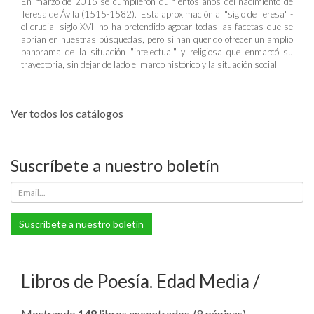
En marzo de 2015 se cumplieron quinientos años del nacimiento de
Teresa de Ávila (1515-1582). Esta aproximación al "siglo de Teresa" -
el crucial siglo XVI- no ha pretendido agotar todas las facetas que se
abrían en nuestras búsquedas, pero sí han querido ofrecer un amplio
panorama de la situación "intelectual" y religiosa que enmarcó su
trayectoria, sin dejar de lado el marco histórico y la situación social
Ver todos los catálogos
Suscríbete a nuestro boletín
Suscríbete a nuestro boletín
Libros de Poesía. Edad Media
Mostrando
148
libros encontrados. (8 páginas).