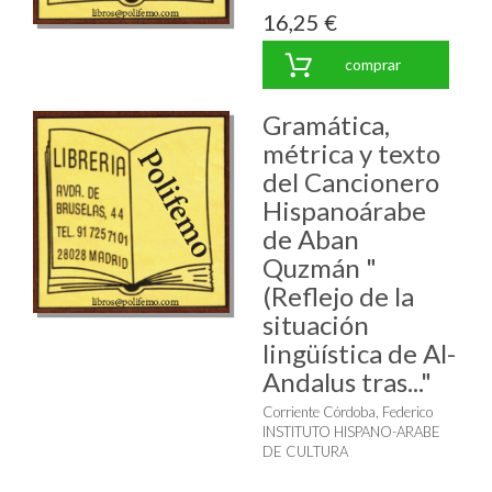
16,25 €
comprar
Gramática,
métrica y texto
del Cancionero
Hispanoárabe
de Aban
Quzmán "
(Reflejo de la
situación
lingüística de Al-
Andalus tras..."
Corriente Córdoba, Federico
INSTITUTO HISPANO-ARABE
DE CULTURA