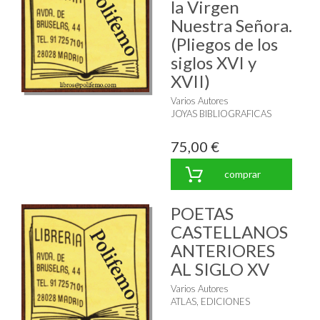
la Virgen
Nuestra Señora.
(Pliegos de los
siglos XVI y
XVII)
Varios Autores
JOYAS BIBLIOGRAFICAS
75,00 €
comprar
POETAS
CASTELLANOS
ANTERIORES
AL SIGLO XV
Varios Autores
ATLAS, EDICIONES