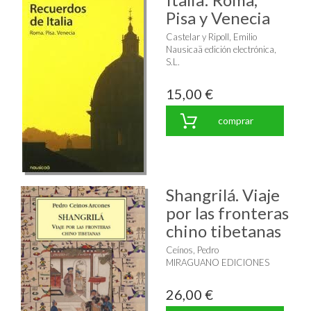
Pisa y Venecia
Castelar y Ripoll, Emilio
Nausicaä edición electrónica,
S.L.
15,00 €
comprar
Shangrilá. Viaje
por las fronteras
chino tibetanas
Ceínos, Pedro
MIRAGUANO EDICIONES
26,00 €