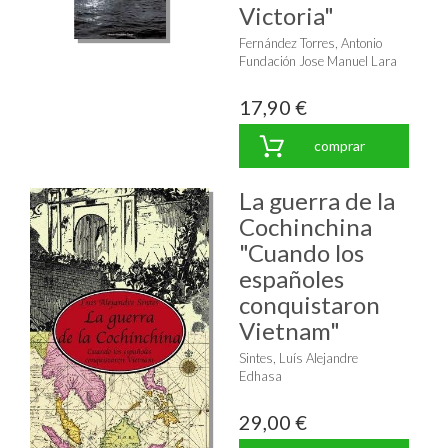
Victoria"
Fernández Torres, Antonio
Fundación Jose Manuel Lara
17,90 €
comprar
La guerra de la
Cochinchina
"Cuando los
españoles
conquistaron
Vietnam"
Sintes, Luís Alejandre
Edhasa
29,00 €