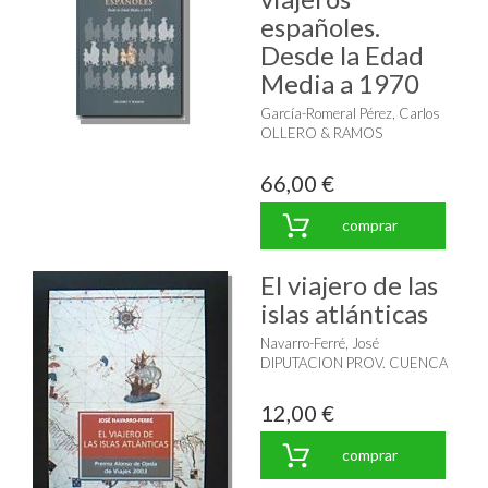
españoles.
Desde la Edad
Media a 1970
García-Romeral Pérez, Carlos
OLLERO & RAMOS
66,00 €
comprar
El viajero de las
islas atlánticas
Navarro-Ferré, José
DIPUTACION PROV. CUENCA
12,00 €
comprar