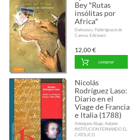
Bey "Rutas
insólitas por
Africa"
Dalmases, Pablo-Ignacio de
Carena, Ediciones
12,00 €
comprar
Nicolás
Rodríguez Laso:
Diario en el
Viage de Francia
e Italia (1788)
Astorgano Abajo, Antonio
INSTITUCION FERNANDO EL
CATOLICO