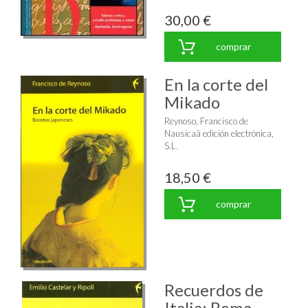
30,00 €
comprar
En la corte del
Mikado
Reynoso, Francisco de
Nausicaä edición electrónica,
S.L.
18,50 €
comprar
Recuerdos de
Italia: Roma,