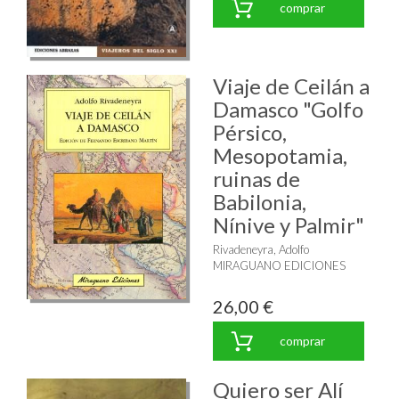
comprar
Viaje de Ceilán a
Damasco "Golfo
Pérsico,
Mesopotamia,
ruinas de
Babilonia,
Nínive y Palmir"
Rivadeneyra, Adolfo
MIRAGUANO EDICIONES
26,00 €
comprar
Quiero ser Alí