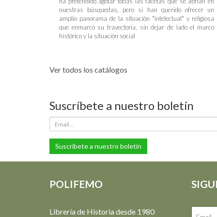
ha pretendido agotar todas las facetas que se abrían en
nuestras búsquedas, pero sí han querido ofrecer un
amplio panorama de la situación "intelectual" y religiosa
que enmarcó su trayectoria, sin dejar de lado el marco
histórico y la situación social
Ver todos los catálogos
Suscríbete a nuestro boletín
Suscríbete a nuestro boletín
POLIFEMO
SIGU
Librería de Historia desde 1980