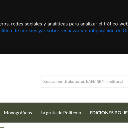
ros, redes sociales y analíticas para analizar el tráfico w
lítica de cookies y/o sobre rechazar y configuración de C
Monográficos
La gruta de Polifemo
EDICIONES POLI