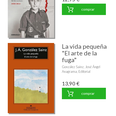
comprar
La vida pequeña
"El arte de la
fuga"
González Sainz, José Ángel
Anagrama, Editorial
13,90 €
comprar