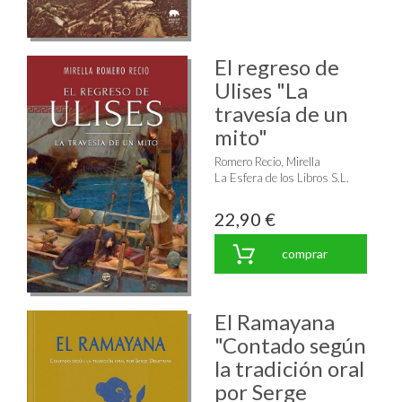
El regreso de
Ulises "La
travesía de un
mito"
Romero Recio, Mirella
La Esfera de los Libros S.L.
22,90 €
comprar
El Ramayana
"Contado según
la tradición oral
por Serge