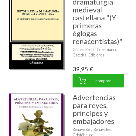
dramaturgia
medieval
castellana "(Y
primeras
églogas
renacentistas)"
Gómez Redondo, Fernando
Cátedra, Ediciones
39,95 €
comprar
Advertencias
para reyes,
príncipes y
embajadores
Benavente y Benavides,
Cristóbal de