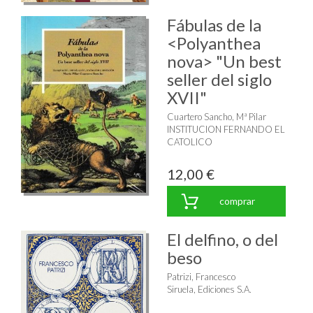
Fábulas de la
<Polyanthea
nova> "Un best
seller del siglo
XVII"
Cuartero Sancho, Mª Pilar
INSTITUCION FERNANDO EL
CATOLICO
12,00 €
comprar
El delfino, o del
beso
Patrizi, Francesco
Siruela, Ediciones S.A.