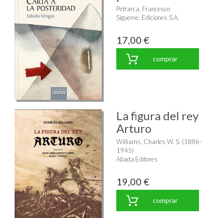
Petrarca, Francesco
Sigueme, Ediciones S.A.
17,00 €
comprar
La figura del rey
Arturo
Williams, Charles W. S. (1886-
1945)
Abada Editores
19,00 €
comprar