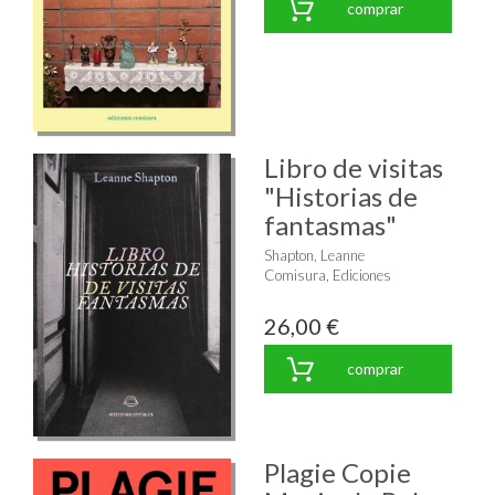
comprar
Libro de visitas
"Historias de
fantasmas"
Shapton, Leanne
Comisura, Ediciones
26,00 €
comprar
Plagie Copie