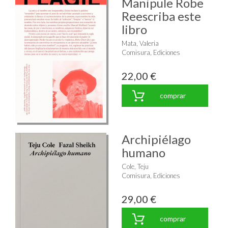
Manipule Robe
Reescriba este
libro
Mata, Valeria
Comisura, Ediciones
22,00 €
comprar
Archipiélago
humano
Cole, Teju
Comisura, Ediciones
29,00 €
comprar