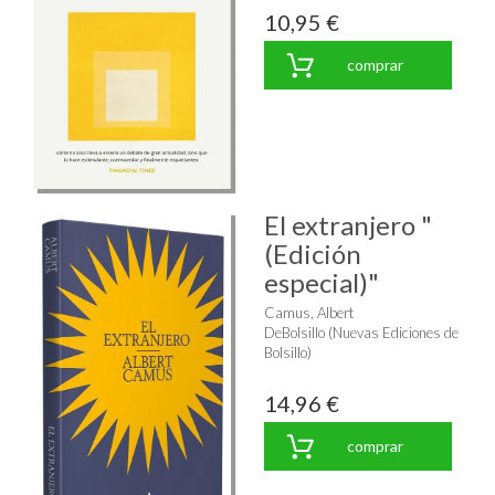
10,95 €
comprar
El extranjero "
(Edición
especial)"
Camus, Albert
DeBolsillo (Nuevas Ediciones de
Bolsillo)
14,96 €
comprar