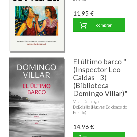
11,95 €
comprar
El último barco "
(Inspector Leo
Caldas - 3)
(Biblioteca
Domingo Villar)"
Villar, Domingo
DeBolsillo (Nuevas Ediciones de
Bolsillo)
14,96 €