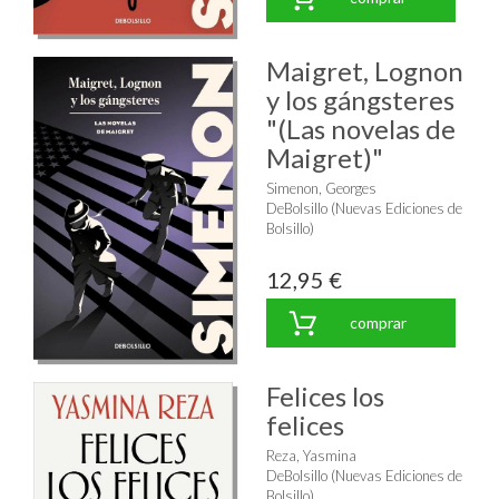
Maigret, Lognon
y los gángsteres
"(Las novelas de
Maigret)"
Simenon, Georges
DeBolsillo (Nuevas Ediciones de
Bolsillo)
12,95 €
comprar
Felices los
felices
Reza, Yasmina
DeBolsillo (Nuevas Ediciones de
Bolsillo)