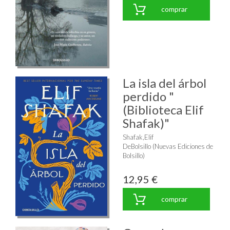
comprar
La isla del árbol
perdido "
(Biblioteca Elif
Shafak)"
Shafak,Elif
DeBolsillo (Nuevas Ediciones de
Bolsillo)
12,95 €
comprar