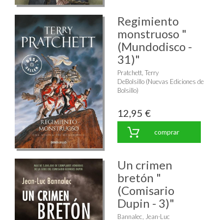
Regimiento
monstruoso "
(Mundodisco -
31)"
Pratchett, Terry
DeBolsillo (Nuevas Ediciones de
Bolsillo)
12,95 €
comprar
Un crimen
bretón "
(Comisario
Dupin - 3)"
Bannalec, Jean-Luc