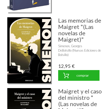
Las memorias de
Maigret "(Las
novelas de
Maigret)"
Simenon, Georges
DeBolsillo (Nuevas Ediciones de
Bolsillo)
12,95 €
comprar
Maigret y el caso
del ministro "
(Las novelas de