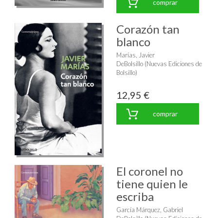
comprar
Corazón tan
blanco
Marías, Javier
DeBolsillo (Nuevas Ediciones de
Bolsillo)
12,95 €
comprar
El coronel no
tiene quien le
escriba
García Márquez, Gabriel