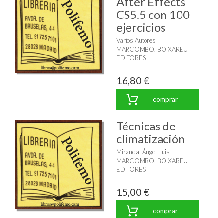
After Effects
CS5.5 con 100
ejercicios
Varios Autores
MARCOMBO. BOIXAREU
EDITORES
16,80 €
comprar
Técnicas de
climatización
Miranda, Ángel Luis
MARCOMBO. BOIXAREU
EDITORES
15,00 €
comprar