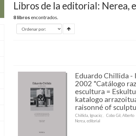
Libros de la editorial: Nerea, e
8 libros
encontrados.
Eduardo Chillida - 
2002 "Catálogo ra
escultura = Eskult
katalogo arrazoitu
raisonné of sculpt
Chillida, Ignacio
;
Cobo Gil, Alberto
Nerea, editorial