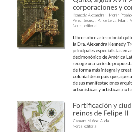
corporaciones y c
Kennedy, Alexandra
;
Morán Proaño,
Pérez, Jesús
;
Ponce Leiva, Pilar
;
V
Nerea, editorial
Libro sobre arte colonial qui
la Dra. Alexandra Kennedy Tro
principales especialistas en ar
decimonónico de América Lati
recoge una serie de propues
de forma más integral y creativ
colonial de un país que, a pesa
de sus manifestaciones arquit
urbanísticas y artísticas, no ha 
Fortificación y ciud
reinos de Felipe II
Cámara Muñoz, Alicia
Nerea, editorial