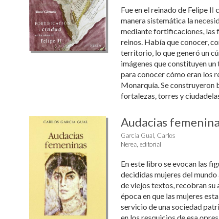
Fue en el reinado de Felipe II
manera sistemática la necesid
mediante fortificaciones, las 
reinos. Había que conocer, co
territorio, lo que generó un c
imágenes que constituyen un 
para conocer cómo eran los re
Monarquía. Se construyeron ba
fortalezas, torres y ciudadelas 
Audacias femenina
García Gual, Carlos
Nerea, editorial
En este libro se evocan las fi
decididas mujeres del mundo 
de viejos textos, recobran su 
época en que las mujeres esta
servicio de una sociedad patr
en los resquicios de esa opres