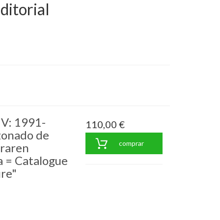
ditorial
IV: 1991-
110,00 €
zonado de
comprar
uraren
a = Catalogue
ure"