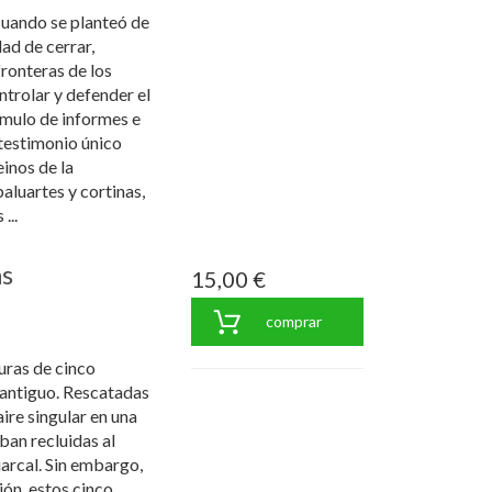
 cuando se planteó de
ad de cerrar,
fronteras de los
ntrolar y defender el
úmulo de informes e
testimonio único
inos de la
luartes y cortinas,
...
s
15,00 €
comprar
guras de cinco
antiguo. Rescatadas
aire singular en una
ban recluidas al
iarcal. Sin embargo,
ión, estos cinco