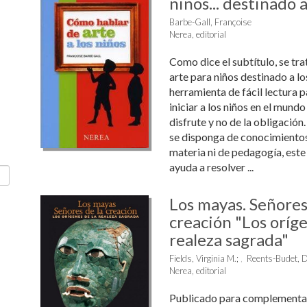
niños... destinado a
Barbe-Gall, Françoise
Nerea, editorial
Como dice el subtítulo, se tra
arte para niños destinado a lo
herramienta de fácil lectura 
iniciar a los niños en el mundo
disfrute y no de la obligación
se disponga de conocimientos 
materia ni de pedagogía, est
ayuda a resolver ...
Los mayas. Señores
creación "Los oríge
realeza sagrada"
Fields, Virginia M.
;
Reents-Budet, D
Nerea, editorial
Publicado para complementar