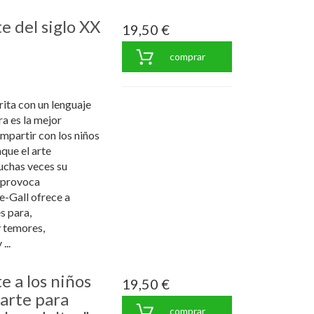
e del siglo XX
19,50 €
comprar
rita con un lenguaje
ra es la mejor
ompartir con los niños
que el arte
chas veces su
 provoca
e-Gall ofrece a
s para,
y temores,
...
e a los niños
19,50 €
 arte para
comprar