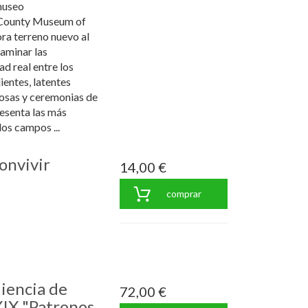
museo
 County Museum of
ora terreno nuevo al
aminar las
d real entre los
entes, latentes
giosas y ceremonias de
resenta las más
os campos ...
onvivir
14,00 €
comprar
diencia de
72,00 €
XIX "Patronos,