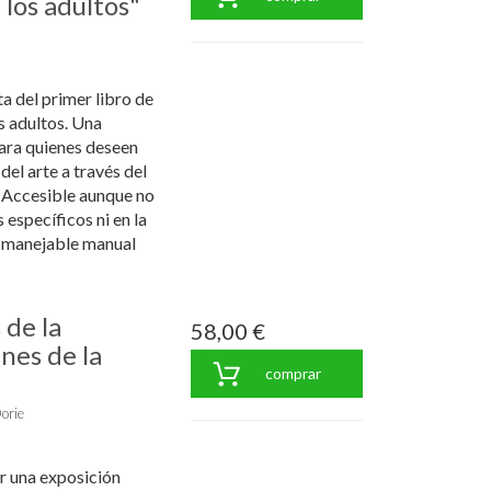
 los adultos"
ta del primer libro de
s adultos. Una
para quienes deseen
 del arte a través del
. Accesible aunque no
específicos ni en la
e manejable manual
 de la
58,00 €
nes de la
comprar
orie
 una exposición