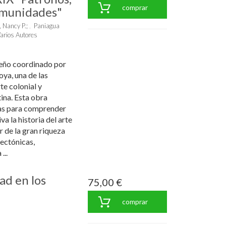
comprar
omunidades"
 Nancy P.
;
Paniagua
arios Autores
teño coordinado por
ya, una de las
te colonial y
na. Esta obra
tas para comprender
a la historia del arte
r de la gran riqueza
ectónicas,
...
ad en los
75,00 €
comprar