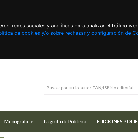
ros, redes sociales y analíticas para analizar el tráfico w
lítica de cookies y/o sobre rechazar y configuración de C
Monográficos
La gruta de Polifemo
EDICIONES POLI