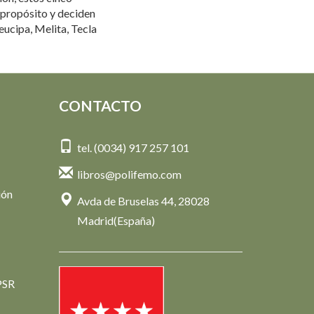
 propósito y deciden
eucipa, Melita, Tecla
CONTACTO
tel. (0034) 917 257 101
libros@polifemo.com
ión
Avda de Bruselas 44, 28028
Madrid(España)
PSR