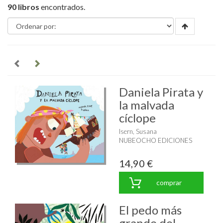
90 libros
encontrados.
Daniela Pirata y
la malvada
cíclope
Isern, Susana
NUBEOCHO EDICIONES
14,90 €
comprar
El pedo más
grande del