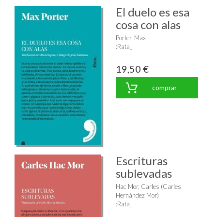
El duelo es esa
cosa con alas
Porter, Max
:Rata_
19,50 €
comprar
Escrituras
sublevadas
Hac Mor, Carles (Carles
Hernández Mor)
:Rata_