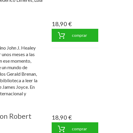
18,90 €
comprar
no John J. Healey
 unos meses a las
 en ese momento,
re un mundo de
llos Gerald Brenan,
 biblioteca a leer la
e James Joyce. En
nternacional y
on Robert
18,90 €
comprar