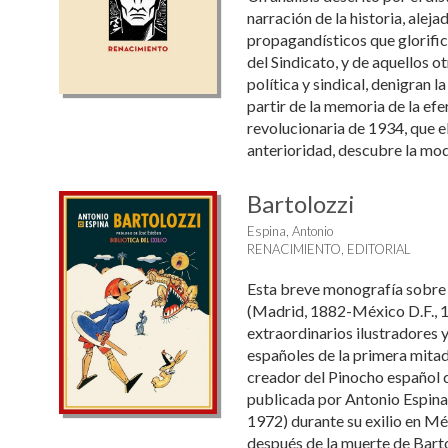
narración de la historia, aleja
propagandísticos que glorifica
del Sindicato, y de aquellos ot
política y sindical, denigran la 
partir de la memoria de la ef
revolucionaria de 1934, que e
anterioridad, descubre la mode
Bartolozzi
Espina, Antonio
RENACIMIENTO, EDITORIAL
Esta breve monografía sobre 
(Madrid, 1882-México D.F., 1
extraordinarios ilustradores 
españoles de la primera mitad
creador del Pinocho español d
publicada por Antonio Espina
1972) durante su exilio en Mé
después de la muerte de Barto