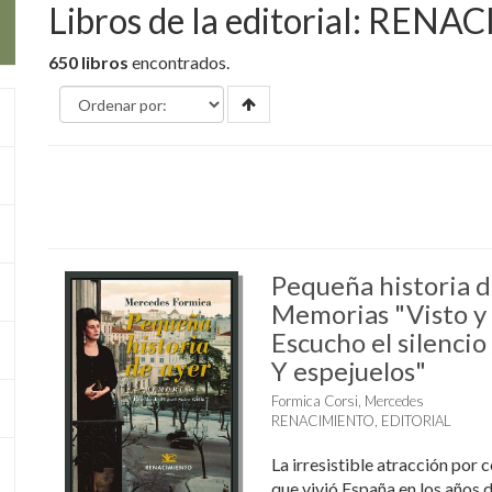
Libros de la editorial: RE
650 libros
encontrados.
Pequeña historia d
Memorias "Visto y 
Escucho el silencio 
Y espejuelos"
Formica Corsi, Mercedes
RENACIMIENTO, EDITORIAL
La irresistible atracción por 
que vivió España en los años de