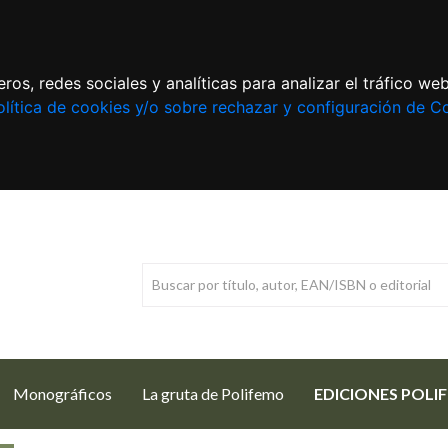
ros, redes sociales y analíticas para analizar el tráfico w
lítica de cookies y/o sobre rechazar y configuración de C
Monográficos
La gruta de Polifemo
EDICIONES POLI