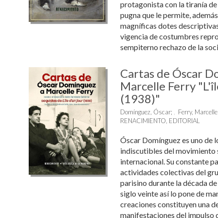
protagonista con la tiranía d
pugna que le permite, además 
magníficas dotes descriptivas
vigencia de costumbres repro
sempiterno rechazo de la socie
Cartas de Óscar D
Marcelle Ferry "L'îl
(1938)"
Domínguez, Óscar
;
Ferry, Marcelle
RENACIMIENTO, EDITORIAL
Óscar Domínguez es uno de l
indiscutibles del movimiento 
internacional. Su constante pa
actividades colectivas del gru
parisino durante la década de 
siglo veinte así lo pone de man
creaciones constituyen una de
manifestaciones del impulso de