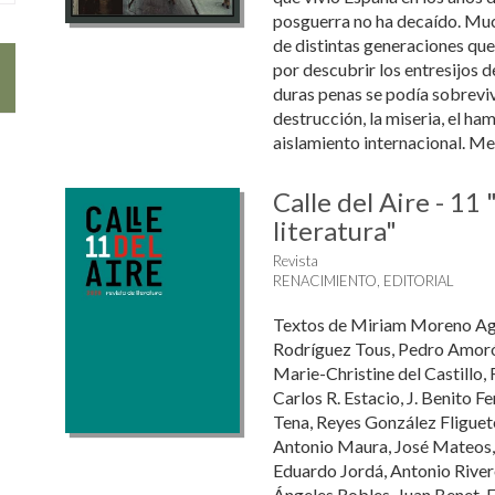
posguerra no ha decaído. Muc
de distintas generaciones que
por descubrir los entresijos de
duras penas se podía sobreviv
destrucción, la miseria, el ham
aislamiento internacional. Me
Calle del Aire - 11
literatura"
Revista
RENACIMIENTO, EDITORIAL
Textos de Miriam Moreno Agu
Rodríguez Tous, Pedro Amorós
Marie-Christine del Castillo,
Carlos R. Estacio, J. Benito F
Tena, Reyes González Fliguet
Antonio Maura, José Mateos,
Eduardo Jordá, Antonio River
Ángeles Robles, Juan Benet, F