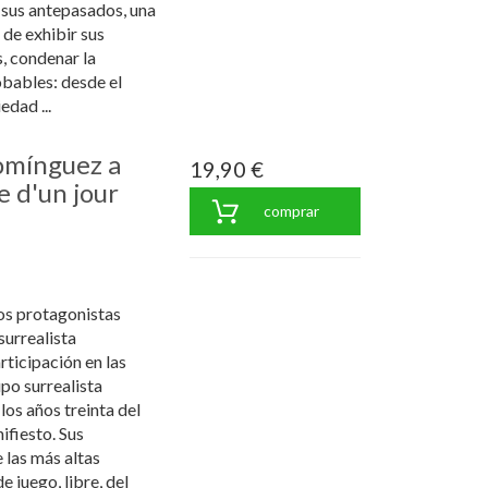
e sus antepasados, una
de exhibir sus
, condenar la
bables: desde el
dad ...
omínguez a
19,90 €
e d'un jour
comprar
os protagonistas
surrealista
rticipación en las
po surrealista
los años treinta del
ifiesto. Sus
 las más altas
 juego, libre, del