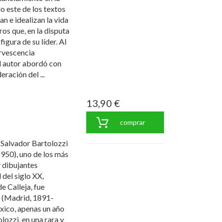
do este de los textos
n e idealizan la vida
ros que, en la disputa
figura de su líder. Al
ervescencia
l autor abordó con
ración del ...
13,90 €
comprar
Salvador Bartolozzi
950), uno de los más
y dibujantes
 del siglo XX,
e Calleja, fue
 (Madrid, 1891-
xico, apenas un año
lozzi, en una rara y