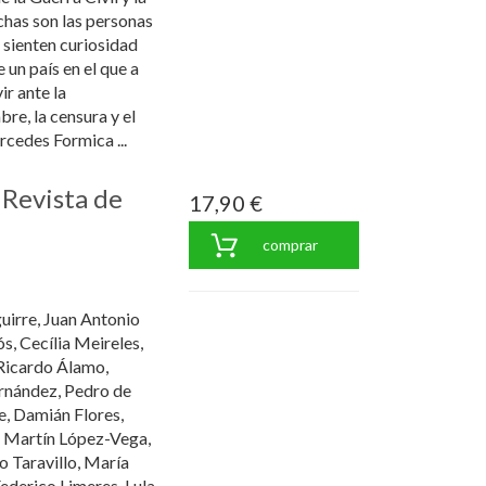
has son las personas
 sienten curiosidad
 un país en el que a
ir ante la
bre, la censura y el
rcedes Formica ...
 "Revista de
17,90 €
comprar
irre, Juan Antonio
, Cecília Meireles,
 Ricardo Álamo,
ernández, Pedro de
e, Damián Flores,
 Martín López-Vega,
o Taravillo, María
ederico Limeres, Lula