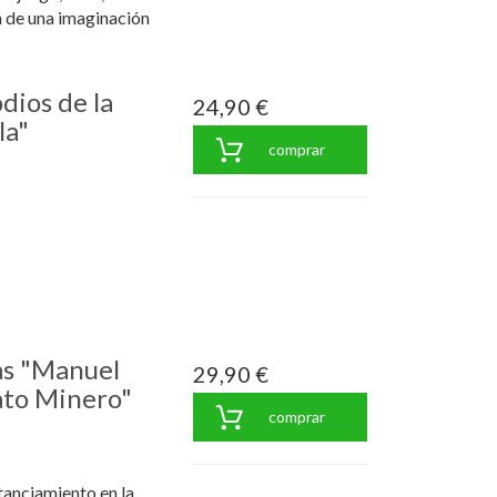
a de una imaginación
dios de la
24,90 €
la"
comprar
as "Manuel
29,90 €
cato Minero"
comprar
stanciamiento en la