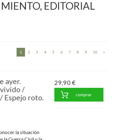
NACIMIENTO, EDITORIAL
(current)
1
2
3
4
5
6
7
8
9
10
»
e ayer.
29,90 €
vivido /
comprar
/ Espejo roto.
conocer la situación
 la Guerra Civil y la