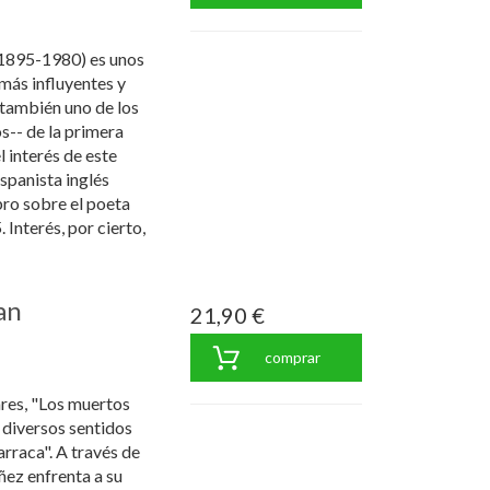
(1895-1980) es unos
 más influyentes y
 también uno de los
s-- de la primera
 interés de este
ispanista inglés
bro sobre el poeta
Interés, por cierto,
an
21,90 €
comprar
ares, "Los muertos
 diversos sentidos
rraca". A través de
ñez enfrenta a su