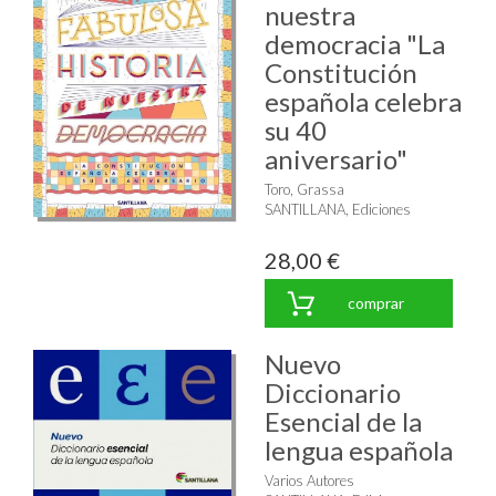
nuestra
democracia "La
Constitución
española celebra
su 40
aniversario"
Toro, Grassa
SANTILLANA, Ediciones
28,00 €
comprar
Nuevo
Diccionario
Esencial de la
lengua española
Varios Autores