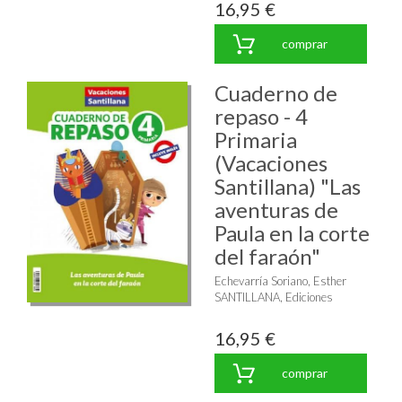
16,95 €
comprar
Cuaderno de
repaso - 4
Primaria
(Vacaciones
Santillana) "Las
aventuras de
Paula en la corte
del faraón"
Echevarría Soriano, Esther
SANTILLANA, Ediciones
16,95 €
comprar