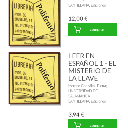
SANTILLANA, Ediciones
12,00 €
comprar
LEER EN
ESPAÑOL 1 - EL
MISTERIO DE
LA LLAVE
Moreno González, Elena
;
UNIVERSIDAD DE
SALAMANCA
SANTILLANA, Ediciones
3,94 €
comprar