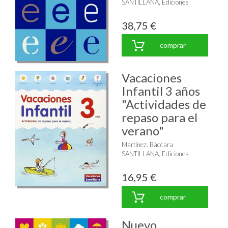
SANTILLANA, Ediciones
38,75 €
comprar
Vacaciones
Infantil 3 años
"Actividades de
repaso para el
verano"
Martínez, Báccara
SANTILLANA, Ediciones
16,95 €
comprar
Nuevo