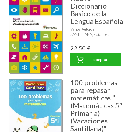
Diccionario
Básico de la
Lengua Española
Varios Autores
SANTILLANA, Ediciones
22,50 €
comprar
100 problemas
para repasar
matemáticas "
(Matemáticas 5º
Primaria)
(Vacaciones
Santillana)"