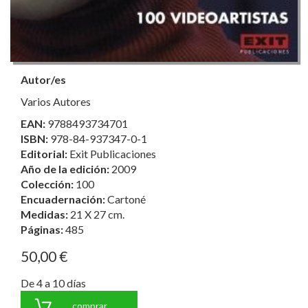
Autor/es
Varios Autores
EAN:
9788493734701
ISBN:
978-84-937347-0-1
Editorial:
Exit Publicaciones
Año de la edición:
2009
Colección:
100
Encuadernación:
Cartoné
Medidas:
21 X 27 cm.
Páginas:
485
50,00 €
De 4 a 10 días
comprar