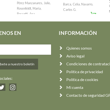
Pérez Manzanares, Julio,
Barca, Celia, Navarro,
Rosenfeldt, María,
Carlos G.
Rossetti, Ana
16,00 €
35,00 €
ENOS EN
INFORMACIÓN
Quienes somos
Aviso legal
Condiciones de contratac
bete a nuestro boletín
Política de privacidad
ociales:
Política de cookies
Mi cuenta
Contacto de seguridad G