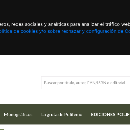
ros, redes sociales y analíticas para analizar el tráfico w
lítica de cookies y/o sobre rechazar y configuración de C
Monográficos
La gruta de Polifemo
EDICIONES POLI