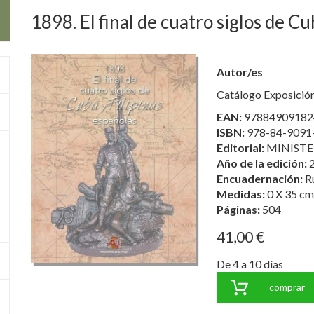
1898. El final de cuatro siglos de Cu
Autor/es
Catálogo Exposició
EAN:
97884909182
ISBN:
978-84-9091
Editorial:
MINISTE
Año de la edición:
Encuadernación:
R
Medidas:
0 X 35 cm
Páginas:
504
41,00 €
De 4 a 10 días
comprar