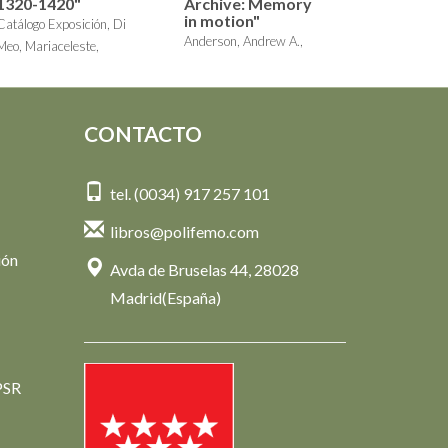
1320-1420"
Archive: Memory
in motion"
Catálogo Exposición, Di
Anderson, Andrew A.,
Meo, Mariaceleste,
Catálogo Exposición,
Molina Figueras, Joan
Dinverno, Melissa,
37,00 €
Maurer, Christopher
25,00 €
CONTACTO
tel. (0034) 917 257 101
libros@polifemo.com
ión
Avda de Bruselas 44, 28028
Madrid(España)
PSR