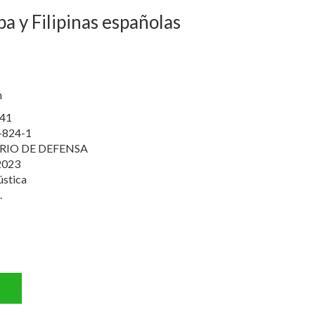
ba y Filipinas españolas
n
41
-824-1
RIO DE DEFENSA
2023
ústica
.