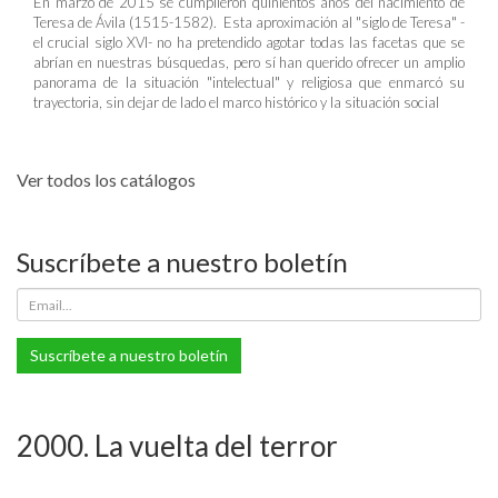
En marzo de 2015 se cumplieron quinientos años del nacimiento de
Teresa de Ávila (1515-1582). Esta aproximación al "siglo de Teresa" -
el crucial siglo XVI- no ha pretendido agotar todas las facetas que se
abrían en nuestras búsquedas, pero sí han querido ofrecer un amplio
panorama de la situación "intelectual" y religiosa que enmarcó su
trayectoria, sin dejar de lado el marco histórico y la situación social
Ver todos los catálogos
Suscríbete a nuestro boletín
Suscríbete a nuestro boletín
2000. La vuelta del terror