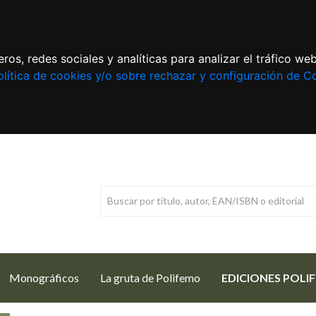
ros, redes sociales y analíticas para analizar el tráfico w
lítica de cookies y/o sobre rechazar y configuración de C
Monográficos
La gruta de Polifemo
EDICIONES POLI