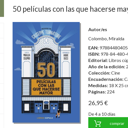
50 películas con las que hacerse ma
Autor/es
Colombo, Miralda
EAN:
97884480405
ISBN:
978-84-480-
Editorial:
Libros cú
Año de la edición:
Colección:
Cine
Encuadernación:
C
Medidas:
18 X 25 c
Páginas:
224
26,95 €
De 4 a 10 días
comprar