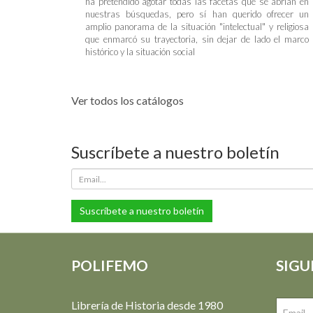
ha pretendido agotar todas las facetas que se abrían en
nuestras búsquedas, pero sí han querido ofrecer un
amplio panorama de la situación "intelectual" y religiosa
que enmarcó su trayectoria, sin dejar de lado el marco
histórico y la situación social
Ver todos los catálogos
Suscríbete a nuestro boletín
Suscríbete a nuestro boletín
POLIFEMO
SIGU
Librería de Historia desde 1980