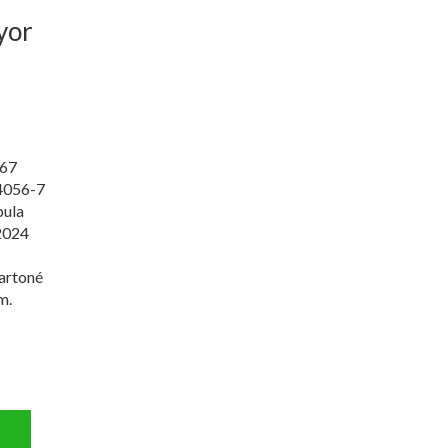
yor
67
4056-7
pula
2024
artoné
m.