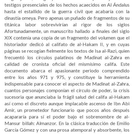
testigos presenciales de los hechos acaecidos en Al Ándalus
hasta el estallido de la guerra civil que acabaría con la
dinastía omeya. Pero apenas un puñado de fragmentos de su
titánica labor sobrevivirían al rigor de los siglos
Afortunadamente, un manuscrito hallado a finales del siglo
XIX contenía una copia de un fragmento del volumen que el
historiador dedicó al califato de al-Hakam II, y en cuyas
páginas se recogían fielmente los textos de Isa al-Razi, quien
frecuentó los círculos palatinos de Madinat al-Zahra en
calidad de cronista oficial del mismísimo califa. Este
documento abarca el apasionante periodo comprendido
entre los años 971 y 975, y constituye la herramienta
indispensable para conocer el aspecto de Madinat al-Zahra,
cuantos personajes componían el círculo de poder, la crisis
sucesoria que anunciaba la frágil salud del califa al-Hakam
así como el discreto aunque implacable ascenso de Ibn Abi
Amir, un prometedor funcionario que pocos años después
acapararía para sí el poder bajo el sobrenombre de al-
Mansur billah: Almanzor. En la clásica traducción de Emilio
García Gómez y con una prosa atemporal y absorbente, los