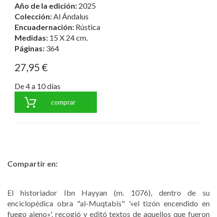
Año de la edición:
2025
Colección:
Al Ándalus
Encuadernación:
Rústica
Medidas:
15 X 24 cm.
Páginas:
364
27,95 €
De 4 a 10 días
comprar
Compartir en:
El historiador Ibn Hayyan (m. 1076), dentro de su
enciclopédica obra "al-Muqtabis" '«el tizón encendido en
fuego ajeno»', recogió y editó textos de aquellos que fueron