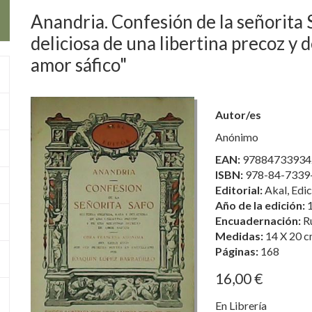
Anandria. Confesión de la señorita S
deliciosa de una libertina precoz y 
amor sáfico"
Autor/es
Anónimo
EAN:
97884733934
ISBN:
978-84-7339
Editorial:
Akal, Edic
Año de la edición:
Encuadernación:
R
Medidas:
14 X 20 c
Páginas:
168
16,00 €
En Librería