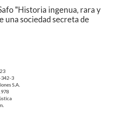
afo "Historia ingenua, rara y
de una sociedad secreta de
23
-342-3
iones S.A.
1978
ústica
m.