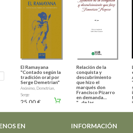
El Ramayana
Relación de la
"Contado según la
conquista y
tradición oral por
descubrimiento
Serge Demetrian"
que hizo el
marqués don
Anónimo, Demetrian,
Francisco Pizarro
Serge
en demanda...
25,00 €
"...de las
provincias y
reinos que agora
llamamos Nueva
Castilla"
ENOS EN
INFORMACIÓN
Anónimo