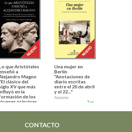
Lo que Aristóteles
Una mujer en
enseñó a
Berlín
Alejandro Magno
"Anotaciones de
"El clásico del
diario escritas
siglo XV que más
entre el 20 de abril
influyó en la
y el 22..."
formación de los
Anónimo
jóvenes príncipes
21,90 €
en Europa"
Anónimo
16,00 €
CONTACTO