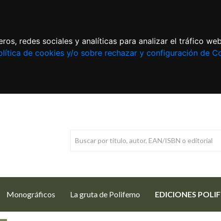
ros, redes sociales y analíticas para analizar el tráfico w
lítica de cookies y/o sobre rechazar y configuración de C
Monográficos
La gruta de Polifemo
EDICIONES POLI