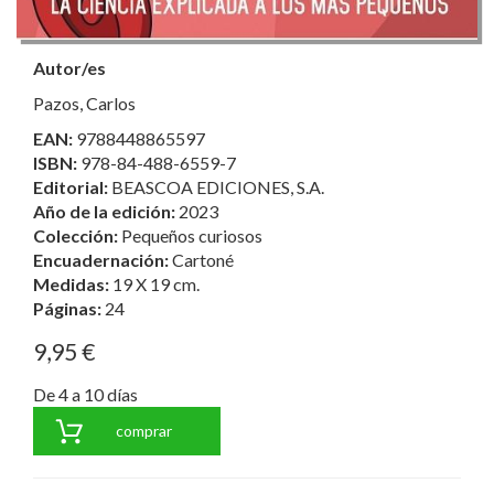
Autor/es
Pazos, Carlos
EAN:
9788448865597
ISBN:
978-84-488-6559-7
Editorial:
BEASCOA EDICIONES, S.A.
Año de la edición:
2023
Colección:
Pequeños curiosos
Encuadernación:
Cartoné
Medidas:
19 X 19 cm.
Páginas:
24
9,95 €
De 4 a 10 días
comprar