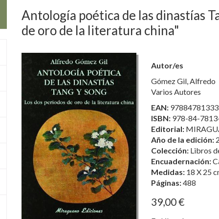
Antología poética de las dinastías T
de oro de la literatura china"
Autor/es
Gómez Gil, Alfredo
Varios Autores
EAN:
97884781333
ISBN:
978-84-7813
Editorial:
MIRAGU
Año de la edición:
Colección:
Libros d
Encuadernación:
C
Medidas:
18 X 25 c
Páginas:
488
39,00 €