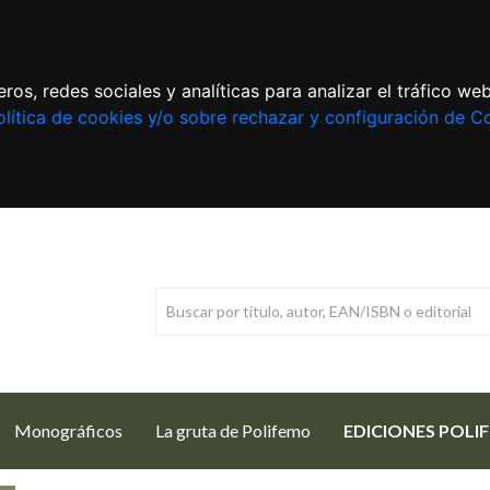
ros, redes sociales y analíticas para analizar el tráfico w
lítica de cookies y/o sobre rechazar y configuración de C
Monográficos
La gruta de Polifemo
EDICIONES POLI