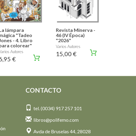
La lámpara
Revista Minerva -
mágica "Tadeo
46 (IV Época)
Jones - 4. Libro
"2026"
para colorear"
Varios Autores
Varios Autores
15,00 €
6,95 €
CONTACTO
tel. (0034) 917 257 101
libros@polifemo.com
ión
Avda de Bruselas 44, 28028