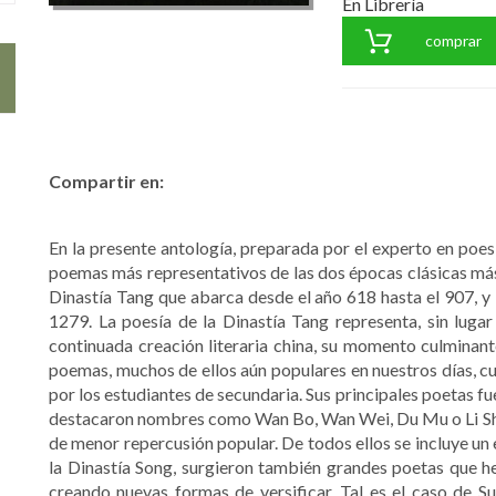
En Librería
comprar
Compartir en:
En la presente antología, preparada por el experto en poes
poemas más representativos de las dos épocas clásicas más i
Dinastía Tang que abarca desde el año 618 hasta el 907, y 
1279. La poesía de la Dinastía Tang representa, sin lugar 
continuada creación literaria china, su momento culminan
poemas, muchos de ellos aún populares en nuestros días, 
por los estudiantes de secundaria. Sus principales poetas fue
destacaron nombres como Wan Bo, Wan Wei, Du Mu o Li Shan
de menor repercusión popular. De todos ellos se incluye un 
la Dinastía Song, surgieron también grandes poetas que he
creando nuevas formas de versificar. Tal es el caso de Su