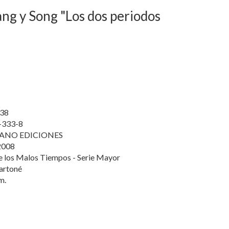
ang y Song "Los dos periodos
38
-333-8
ANO EDICIONES
2008
e los Malos Tiempos - Serie Mayor
artoné
m.