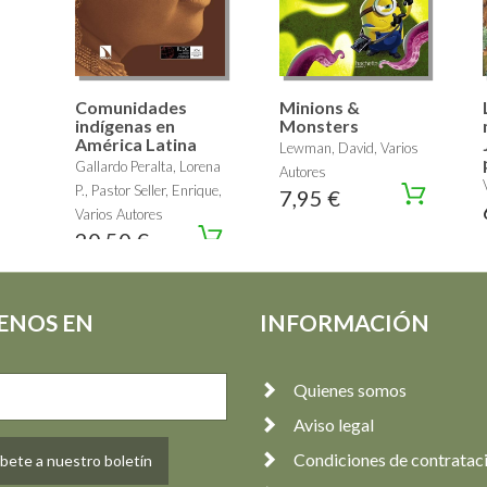
Comunidades
Minions &
indígenas en
Monsters
América Latina
Lewman, David, Varios
Gallardo Peralta, Lorena
Autores
P., Pastor Seller, Enrique,
7,95 €
Varios Autores
20,50 €
ENOS EN
INFORMACIÓN
Quienes somos
Aviso legal
Condiciones de contratac
bete a nuestro boletín