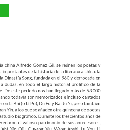
ía china Alfredo Gómez Gil, se reúnen los poetas y
mportantes de la historia de la literatura china: la
la Dinastía Song, fundada en el 960 y derrocada en
a dudas, en todo el largo historial prolífico de la
te. De este periodo nos han llegado más de 53.000
cuando todavía son memorizados e incluso cantados
ron Li Bai (o Li Po), Du Fu y Bai Ju Yi; pero también
 Yin, a los que se añaden otra quincena de poetas
estudio biográfico. Durante los trescientos años de
redaron el valioso patrimonio de sus antecesores,
 Xhi, Xin Qiji, Ouyang Xiu, Wang Anshi, Lu You, Li