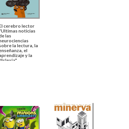
El cerebro lector
"Ultimas noticias
de las
neurociencias
sobre la lectura, la
enseñanza, el
aprendizaje y la
dislexia"
Dehaene, Stanislas
26,00 €