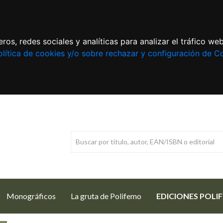
ros, redes sociales y analíticas para analizar el tráfico w
lítica de cookies y/o sobre rechazar y configuración de C
Monográficos
La gruta de Polifemo
EDICIONES POLI