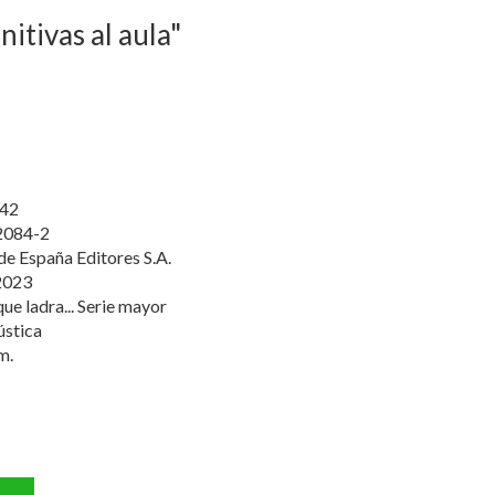
nitivas al aula"
42
2084-2
de España Editores S.A.
2023
que ladra... Serie mayor
ústica
m.