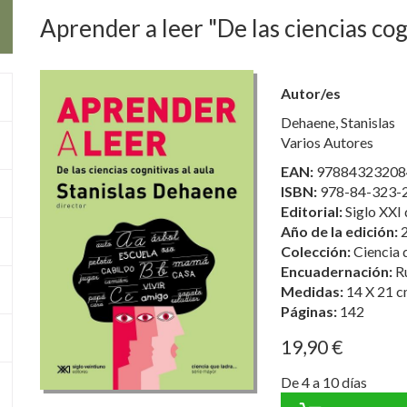
Aprender a leer "De las ciencias cog
Autor/es
Dehaene, Stanislas
Varios Autores
EAN:
97884323208
ISBN:
978-84-323-
Editorial:
Siglo XXI 
Año de la edición:
Colección:
Ciencia 
Encuadernación:
R
Medidas:
14 X 21 c
Páginas:
142
19,90 €
De 4 a 10 días