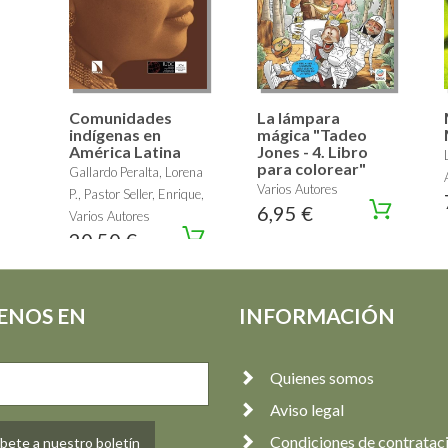
Comunidades
La lámpara
indígenas en
mágica "Tadeo
América Latina
Jones - 4. Libro
para colorear"
Gallardo Peralta, Lorena
Varios Autores
P., Pastor Seller, Enrique,
6,95 €
Varios Autores
20,50 €
ENOS EN
INFORMACIÓN
Quienes somos
Aviso legal
Condiciones de contratac
bete a nuestro boletín