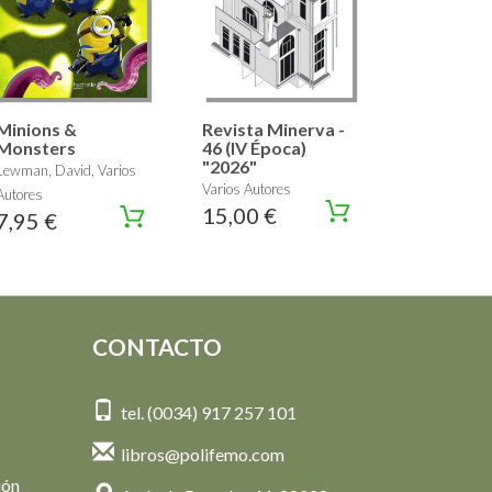
Minions &
Revista Minerva -
Monsters
46 (IV Época)
"2026"
Lewman, David, Varios
Varios Autores
Autores
15,00 €
7,95 €
CONTACTO
tel. (0034) 917 257 101
libros@polifemo.com
ión