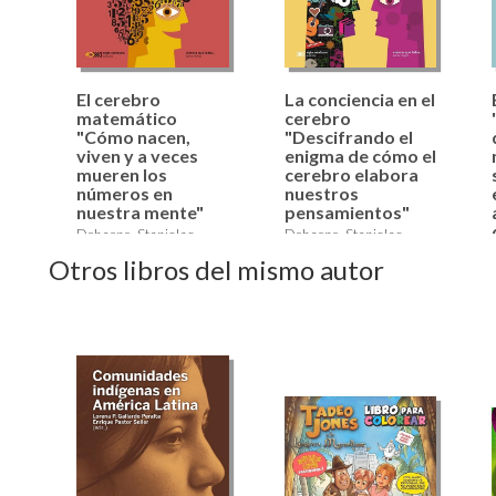
El cerebro
La conciencia en el
matemático
cerebro
"Cómo nacen,
"Descifrando el
viven y a veces
enigma de cómo el
mueren los
cerebro elabora
números en
nuestros
nuestra mente"
pensamientos"
Dehaene, Stanislas
Dehaene, Stanislas
24,90 €
24,90 €
Otros libros del mismo autor