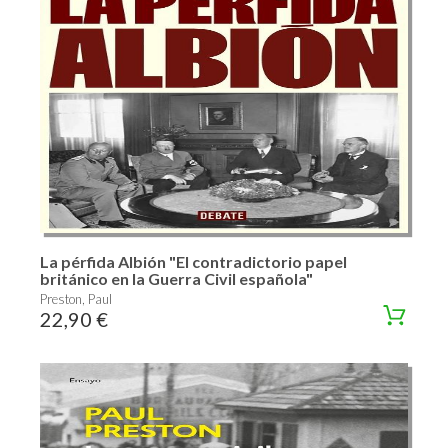
La pérfida Albión "El contradictorio papel
británico en la Guerra Civil española"
Preston, Paul
22,90 €