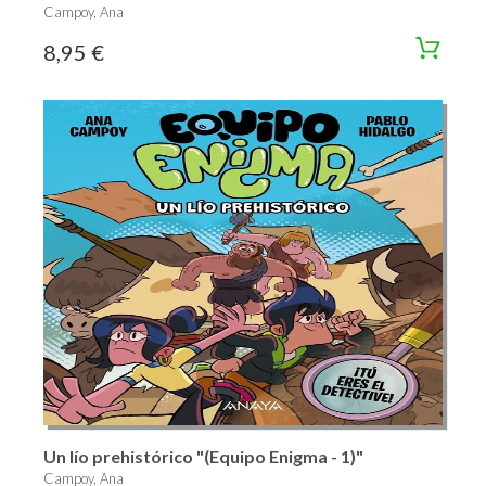
Campoy, Ana
8,95 €
Un lío prehistórico "(Equipo Enigma - 1)"
Campoy, Ana