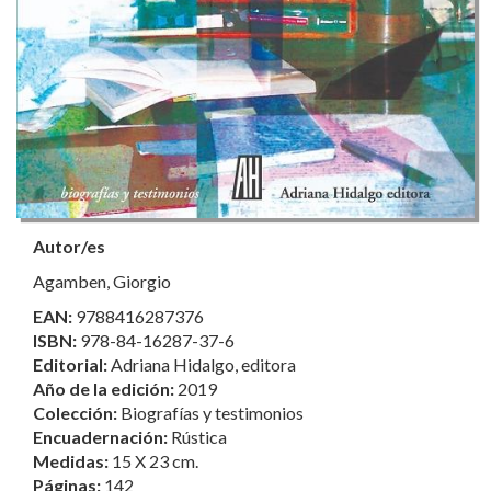
Autor/es
Agamben, Giorgio
EAN:
9788416287376
ISBN:
978-84-16287-37-6
Editorial:
Adriana Hidalgo, editora
Año de la edición:
2019
Colección:
Biografías y testimonios
Encuadernación:
Rústica
Medidas:
15 X 23 cm.
Páginas:
142