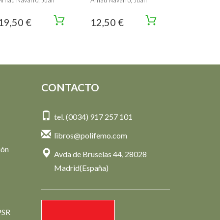
Arnau Navarro, Juan
Arnau Navarro, Juan
19,50 €
12,50 €
CONTACTO
tel. (0034) 917 257 101
libros@polifemo.com
ión
Avda de Bruselas 44, 28028
Madrid(España)
PSR