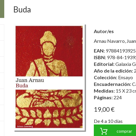
Buda
Autor/es
Arnau Navarro, Juan
EAN:
97884193925
ISBN:
978-84-1939
Editorial:
Galaxia G
Año de la edición:
Colección:
Ensayo
Encuadernación:
C
Medidas:
15 X 23 c
Páginas:
224
19,00 €
De 4 a 10 días
comprar