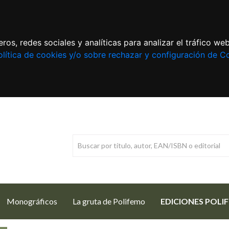
ros, redes sociales y analíticas para analizar el tráfico w
lítica de cookies y/o sobre rechazar y configuración de C
Monográficos
La gruta de Polifemo
EDICIONES POLI