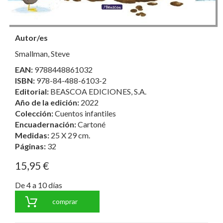
Autor/es
Smallman, Steve
EAN:
9788448861032
ISBN:
978-84-488-6103-2
Editorial:
BEASCOA EDICIONES, S.A.
Año de la edición:
2022
Colección:
Cuentos infantiles
Encuadernación:
Cartoné
Medidas:
25 X 29 cm.
Páginas:
32
15,95 €
De 4 a 10 días
comprar