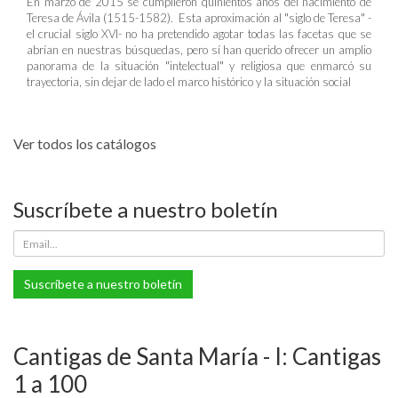
En marzo de 2015 se cumplieron quinientos años del nacimiento de
Teresa de Ávila (1515-1582). Esta aproximación al "siglo de Teresa" -
el crucial siglo XVI- no ha pretendido agotar todas las facetas que se
abrían en nuestras búsquedas, pero sí han querido ofrecer un amplio
panorama de la situación "intelectual" y religiosa que enmarcó su
trayectoria, sin dejar de lado el marco histórico y la situación social
Ver todos los catálogos
Suscríbete a nuestro boletín
Suscríbete a nuestro boletín
Cantigas de Santa María - I: Cantigas
1 a 100