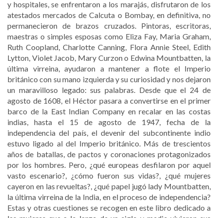
y hospitales, se enfrentaron a los marajás, disfrutaron de los
atestados mercados de Calcuta o Bombay, en definitiva, no
permanecieron de brazos cruzados. Pintoras, escritoras,
maestras o simples esposas como Eliza Fay, Maria Graham,
Ruth Coopland, Charlotte Canning, Flora Annie Steel, Edith
Lytton, Violet Jacob, Mary Curzon o Edwina Mountbatten, la
última virreina, ayudaron a mantener a flote el Imperio
británico con su mano izquierda y su curiosidad y nos dejaron
un maravilloso legado: sus palabras. Desde que el 24 de
agosto de 1608, el Héctor pasara a convertirse en el primer
barco de la East Indian Company en recalar en las costas
indias, hasta el 15 de agosto de 1947, fecha de la
independencia del país, el devenir del subcontinente indio
estuvo ligado al del Imperio británico. Más de trescientos
años de batallas, de pactos y coronaciones protagonizados
por los hombres. Pero, ¿qué europeas desfilaron por aquel
vasto escenario?, ¿cómo fueron sus vidas?, ¿qué mujeres
cayeron en las revueltas?, ¿qué papel jugó lady Mountbatten,
la última virreina de la India, en el proceso de independencia?
Estas y otras cuestiones se recogen en este libro dedicado a