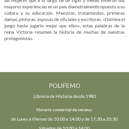
las mujeres que a lo largo de un siglo y medio vivieron sus
mayores experiencias en un país diametralmente opuesto a su
cultura y su educación. Maestras, trotamundos, primeras
damas, pintoras, esposas de oficiales y escritoras. «Domina el
juego hasta jugarlo mejor que ellos», estas palabras de la
reina Victoria resumen la historia de muchas de nuestras
protagonistas.
POLIFEMO
Librería de Historia desde 1980
Horario comercial de verano:
de Lunes a Viernes de 10:00 a 14:00 y de 17:30 a 20:30.
Sábados de 10:00 a 14:00.