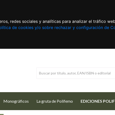
ros, redes sociales y analíticas para analizar el tráfico w
lítica de cookies y/o sobre rechazar y configuración de C
Monográficos
La gruta de Polifemo
EDICIONES POLI