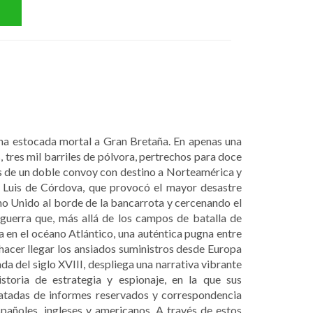
na estocada mortal a Gran Bretaña. En apenas una
tres mil barriles de pólvora, pertrechos para doce
ros de un doble convoy con destino a Norteamérica y
l Luis de Córdova, que provocó el mayor desastre
eino Unido al borde de la bancarrota y cercenando el
 guerra que, más allá de los campos de batalla de
 en el océano Atlántico, una auténtica pugna entre
cer llegar los ansiados suministros desde Europa
a del siglo XVIII, despliega una narrativa vibrante
storia de estrategia y espionaje, en la que sus
catadas de informes reservados y correspondencia
pañoles, ingleses y americanos. A través de estos