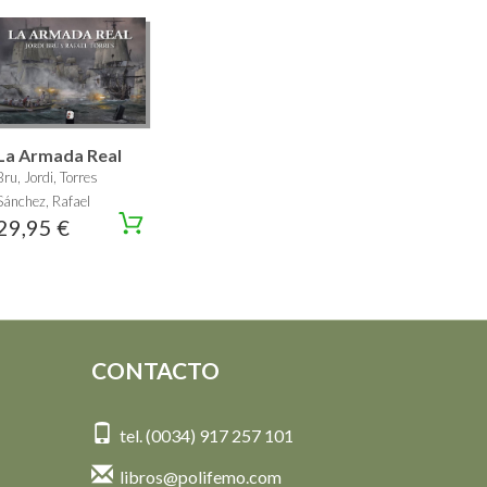
La Armada Real
Bru, Jordi, Torres
Sánchez, Rafael
29,95 €
CONTACTO
tel. (0034) 917 257 101
libros@polifemo.com