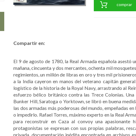
comprar
Compartir en:
El 9 de agosto de 1780, la Real Armada española asestó u
mañana, cincuenta y dos mercantes, ochenta mil mosquetes, 
regimientos, un millón de libras en oro y tres mil prisione
a la India cayeron en manos del veterano capitán genera
logístico de la historia de la Royal Navy, arrastrando al R
esfuerzo bélico británico contra las Trece Colonias. Una
Bunker Hill, Saratoga o Yorktown, se libró en buena medida
las dos armadas más poderosas del mundo, empeñadas en ha
o impedirlo. Rafael Torres, máximo experto en la Real Armad
para reconstruir en Caza al convoy una apasionante hi
protagonistas se expresan con sus propias palabras, res
privada, documentación inédita encontrada en archivos es