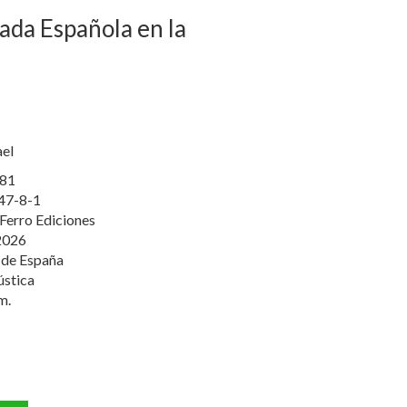
mada Española en la
ael
81
47-8-1
Ferro Ediciones
2026
 de España
ústica
m.