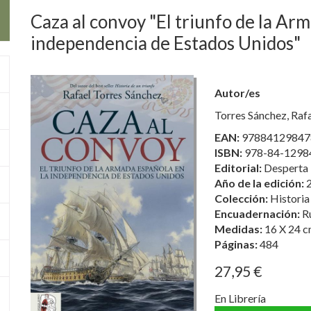
Caza al convoy "El triunfo de la Ar
independencia de Estados Unidos"
Autor/es
Torres Sánchez, Raf
EAN:
97884129847
ISBN:
978-84-1298
Editorial:
Desperta 
Año de la edición:
Colección:
Historia
Encuadernación:
R
Medidas:
16 X 24 c
Páginas:
484
27,95 €
En Librería