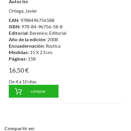
Autor/es
Ortega, Javier
EAN:
9788496756588
ISBN:
978-84-96756-58-8
Editorial:
Berenice, Editorial
Año de la edición:
2008
Encuadernación:
Rústica
Medidas:
15 X 23 cm.
Páginas:
158
16,50 €
De 4 a 10 días
comprar
Compartir en: