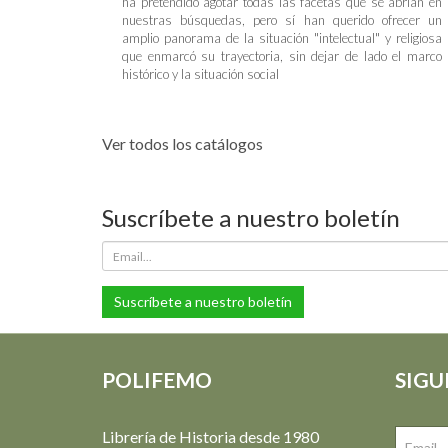
ha pretendido agotar todas las facetas que se abrían en
nuestras búsquedas, pero sí han querido ofrecer un
amplio panorama de la situación "intelectual" y religiosa
que enmarcó su trayectoria, sin dejar de lado el marco
histórico y la situación social
Ver todos los catálogos
Suscríbete a nuestro boletín
Suscríbete a nuestro boletín
POLIFEMO
SIGU
Librería de Historia desde 1980