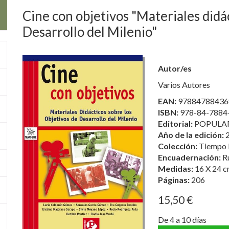
Cine con objetivos "Materiales didác
Desarrollo del Milenio"
Autor/es
Varios Autores
EAN:
97884788436
ISBN:
978-84-7884
Editorial:
POPULAR,
Año de la edición:
Colección:
Tiempo 
Encuadernación:
R
Medidas:
16 X 24 c
Páginas:
206
15,50 €
De 4 a 10 días