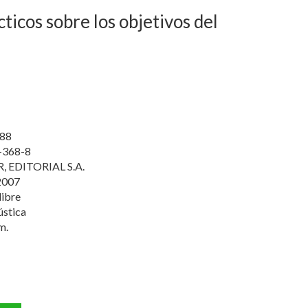
ticos sobre los objetivos del
88
-368-8
 EDITORIAL S.A.
2007
libre
ústica
m.