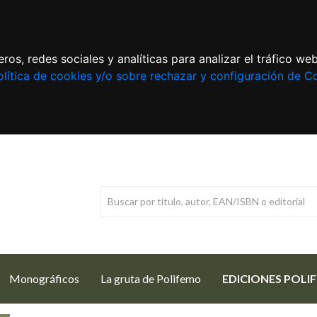
ros, redes sociales y analíticas para analizar el tráfico w
lítica de cookies y/o sobre rechazar y configuración de C
Monográficos
La gruta de Polifemo
EDICIONES POLI