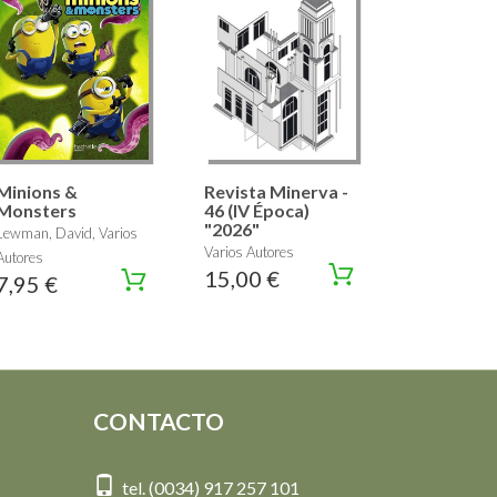
Minions &
Revista Minerva -
Monsters
46 (IV Época)
"2026"
Lewman, David, Varios
Varios Autores
Autores
15,00 €
7,95 €
CONTACTO
tel. (0034) 917 257 101