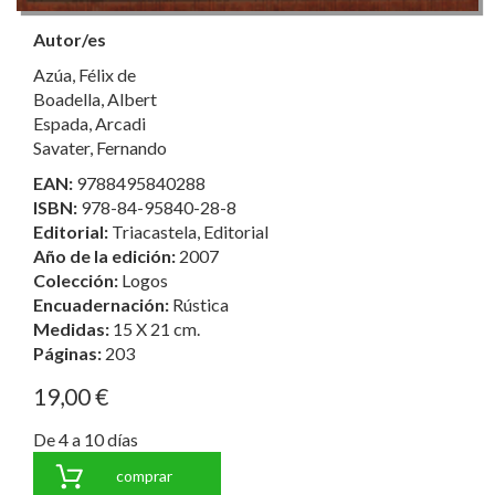
Autor/es
Azúa, Félix de
Boadella, Albert
Espada, Arcadi
Savater, Fernando
EAN:
9788495840288
ISBN:
978-84-95840-28-8
Editorial:
Triacastela, Editorial
Año de la edición:
2007
Colección:
Logos
Encuadernación:
Rústica
Medidas:
15 X 21 cm.
Páginas:
203
19,00 €
De 4 a 10 días
comprar