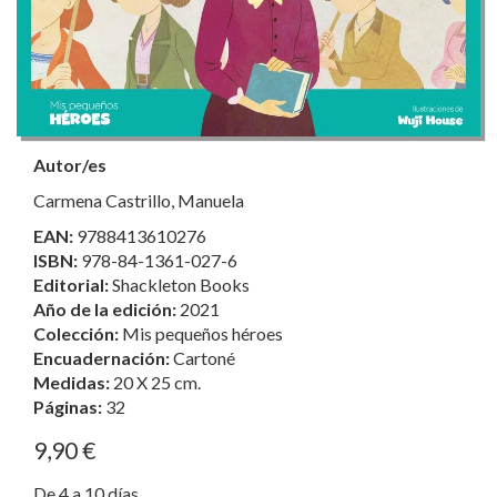
Autor/es
Carmena Castrillo, Manuela
EAN:
9788413610276
ISBN:
978-84-1361-027-6
Editorial:
Shackleton Books
Año de la edición:
2021
Colección:
Mis pequeños héroes
Encuadernación:
Cartoné
Medidas:
20 X 25 cm.
Páginas:
32
9,90 €
De 4 a 10 días