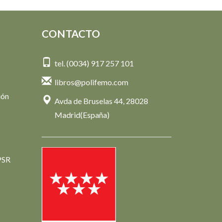
CONTACTO
tel. (0034) 917 257 101
libros@polifemo.com
ión
Avda de Bruselas 44, 28028
Madrid(España)
PSR