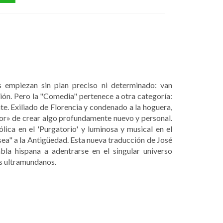
s empiezan sin plan preciso ni determinado: van
nción. Pero la "Comedia" pertenece a otra categoría:
nte. Exiliado de Florencia y condenado a la hoguera,
ror» de crear algo profundamente nuevo y personal.
ólica en el 'Purgatorio' y luminosa y musical en el
sea" a la Antigüedad. Esta nueva traducción de José
bla hispana a adentrarse en el singular universo
os ultramundanos.