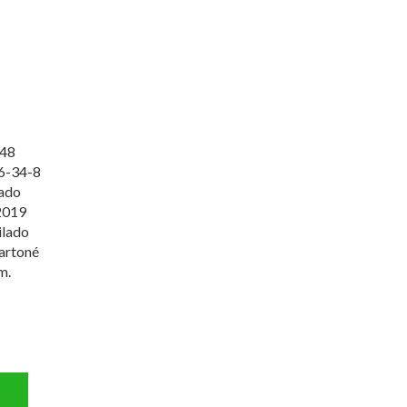
48
6-34-8
lado
2019
ilado
artoné
m.