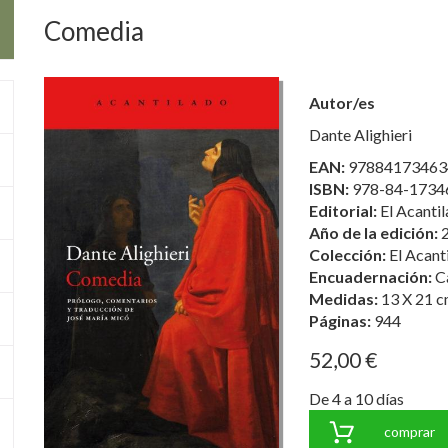
Comedia
Autor/es
Dante Alighieri
EAN:
97884173463
ISBN:
978-84-1734
Editorial:
El Acanti
Año de la edición:
Colección:
El Acant
Encuadernación:
C
Medidas:
13 X 21 c
Páginas:
944
52,00 €
De 4 a 10 días
comprar