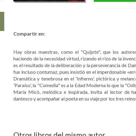
Compartir en:
Hay obras maestras, como el "Quijote", que los autore
haciendo de la necesidad virtud, rizando el rizo de la inve
es el resultado de la deliberación y la perseverancia de Da
fue incluso contumaz, pues insistió en el imperdonable «er
Dramática y tenebrosa en el 'Infierno', pictórica y melanc
'Paraíso', la "Comedia" es a la Edad Moderna lo que la "Odi
María Micó, melódica e inspirada, invita al lector de ha
dantesco y acompañar al poeta en su viaje por los tres rein
Otros libros del mismo autor