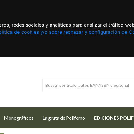
ros, redes sociales y analíticas para analizar el tráfico w
lítica de cookies y/o sobre rechazar y configuración de C
Monográficos
La gruta de Polifemo
EDICIONES POLI