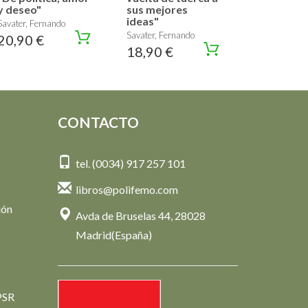
y deseo"
sus mejores
ideas"
Savater, Fernando
Savater, Fernando
20,90 €
18,90 €
CONTACTO
tel. (0034) 917 257 101
libros@polifemo.com
ión
Avda de Bruselas 44, 28028
Madrid(España)
PSR