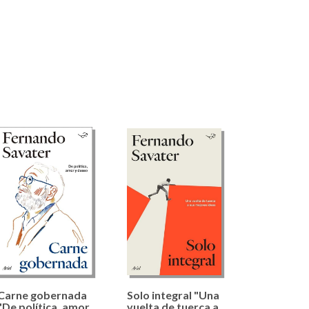
Carne gobernada
Solo integral "Una
"De política, amor
vuelta de tuerca a