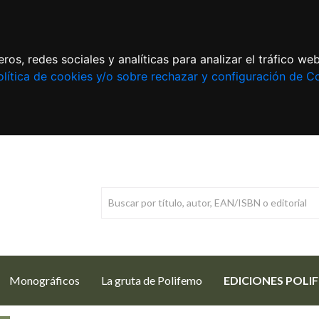
ros, redes sociales y analíticas para analizar el tráfico w
lítica de cookies y/o sobre rechazar y configuración de C
Monográficos
La gruta de Polifemo
EDICIONES POLI