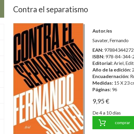
Contra el separatismo
Autor/es
Savater, Fernando
EAN:
97884344272
ISBN:
978-84-344-
Editorial:
Ariel, Edit
Año de la edición:
Encuadernación:
R
Medidas:
15 X 23 c
Páginas:
96
9,95 €
De 4 a 10 días
comprar