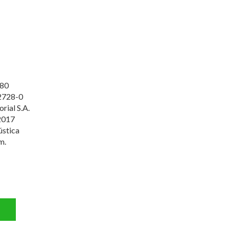
80
2728-0
orial S.A.
2017
ústica
m.