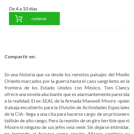
De 4 a 10 días
comprar
Compartir en:
En una historia que va desde los remotos paisajes del Medio
Oriente marcados por la guerra hasta el caos sangriento en la
frontera de los Estado Unidos con México, Tom Clancy
ofrece una novela alucinante que es alarmantemente parecida
a la realidad. El ex-SEAL de la Armada Maxwell Moore -quien
trabaja encubierto para la División de Actividades Especiales
de la CIA- llega a una cita para hacerse cargo de un prisionero
talibán de alto rango. Pero la reunión de un giro terrible que ni
Moore ni ninguno de sus jefes veía venir. Sin dejarse intimidar,
no teniendo el fracaso como opción, Moore continúa su