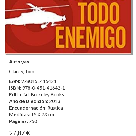
Autor/es
Clancy, Tom
EAN:
9780451416421
ISBN:
978-0-451-41642-1
Editorial:
Berkeley Books
Año de la edición:
2013
Encuadernación:
Rústica
Medidas:
15 X 23 cm.
Páginas:
760
27,87 €