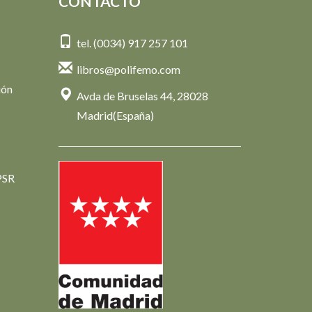
CONTACTO
tel. (0034) 917 257 101
libros@polifemo.com
ión
Avda de Bruselas 44, 28028
Madrid(España)
PSR