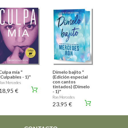
Culpa mía "
Dímelo bajito "
(Culpables - 1)"
(Edición especial
con cantos
Ron Mercedes
tintados) (Dímelo
18,95 €
- 1)"
Ron Mercedes
23,95 €