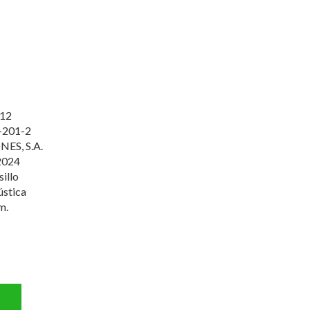
12
-201-2
NES, S.A.
2024
sillo
ústica
m.