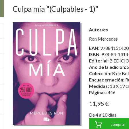
Culpa mía "(Culpables - 1)"
Autor/es
Ron Mercedes
EAN:
97884131420
ISBN:
978-84-1314
Editorial:
B EDICIO
Año de la edición:
Colección:
B de Bol
Encuadernación:
R
Medidas:
13 X 19 c
Páginas:
446
11,95 €
De 4 a 10 días
comprar