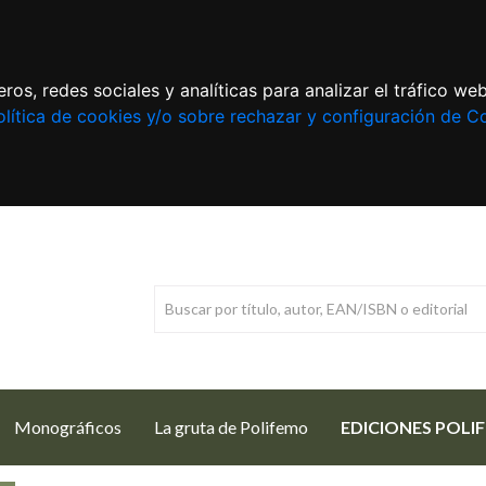
ros, redes sociales y analíticas para analizar el tráfico w
lítica de cookies y/o sobre rechazar y configuración de C
Monográficos
La gruta de Polifemo
EDICIONES POLI