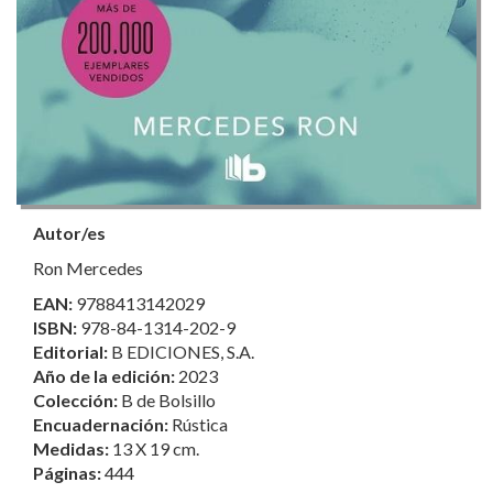
Autor/es
Ron Mercedes
EAN:
9788413142029
ISBN:
978-84-1314-202-9
Editorial:
B EDICIONES, S.A.
Año de la edición:
2023
Colección:
B de Bolsillo
Encuadernación:
Rústica
Medidas:
13 X 19 cm.
Páginas:
444