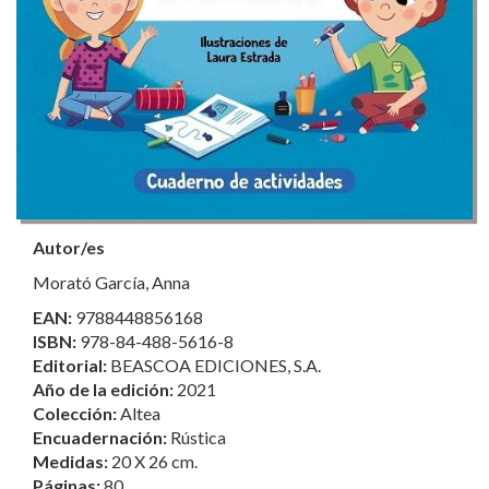
Autor/es
Morató García, Anna
EAN:
9788448856168
ISBN:
978-84-488-5616-8
Editorial:
BEASCOA EDICIONES, S.A.
Año de la edición:
2021
Colección:
Altea
Encuadernación:
Rústica
Medidas:
20 X 26 cm.
Páginas:
80