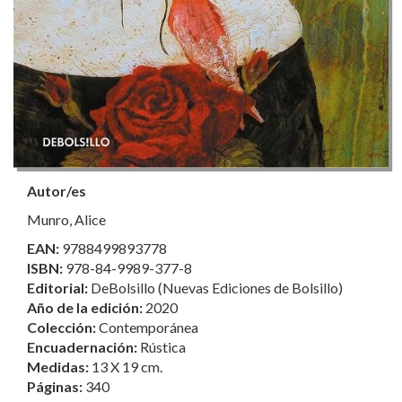
Autor/es
Munro, Alice
EAN:
9788499893778
ISBN:
978-84-9989-377-8
Editorial:
DeBolsillo (Nuevas Ediciones de Bolsillo)
Año de la edición:
2020
Colección:
Contemporánea
Encuadernación:
Rústica
Medidas:
13 X 19 cm.
Páginas:
340